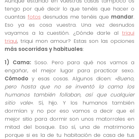
Aunque estando en vuestras casas tampoco os
tengo por qué decir lo que tenéis que hacer o
cuantas
fotos
desnudas me tenéis que
mandar
.
Eso ya es cosa vuestra. Una vez desnudos
vayamos a la cuestión. ¿Dónde darle al
triqui
triqui
, triqui mon amour? Estas son las opciones
más socorridas y habituales
:
1) Cama:
Soso. Pero para qué nos vamos a
engañar, el mejor lugar para practicar sexo.
Cómodo
y esas cosas. Algunos dicen:
«Bueno,
pero hasta que no se inventó la cama los
humanos también follaban, así que cualquier
sitio vale»
. Sí, hijo. Y los humanos también
dormían y no por eso vamos a decir que el
mejor sitio para dormir son unos matorrales en
mitad del bosque. Eso sí, una de matrimonio
porque si es la de tu habitación de casa de tus