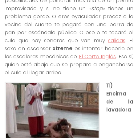
posibilidades de posturas más allá de un perrito
improvisado y si no tiene un
«stop»
tienes un
problema gordo. O eres eyaculador precoz o la
vecina del cuarto te pegará con una barra de
pan por escándalo público. O eso o te tocará el
culo que hay señoras que van muy
salidas
. El
sexo en ascensor
xtreme
es intentar hacerlo en
las escaleras mecánicas de
El Corte Inglés
. Eso sí,
quien esté abajo que se prepare a engancharse
el culo al llegar arriba.
11)
Encima
de la
lavadora