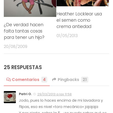
Heather Locklear usa
el semen como
¿De verdad hacen
crema antiedad
falta tantas cosas
01/05/2013
para tener un hijo?
20/08/2009
25 RESPUESTAS
Comentarios
4
Pingbacks
21
Patri O.
29/03/2013 a las 11:58
Jodo, pues lo haces encima de mi lavadora y
flipas, eso es nivel «toro mecánico» jajajaja
Y por cierto, sobre la 5…¿se puede saber qué se