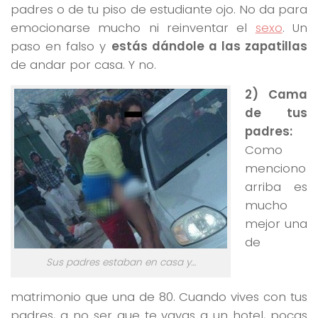
padres o de tu piso de estudiante ojo. No da para
emocionarse mucho ni reinventar el
sexo
. Un
paso en falso y
estás dándole a las zapatillas
de andar por casa. Y no.
2) Cama
de tus
padres:
Como
menciono
arriba es
mucho
mejor una
de
Sus padres estaban en casa y…
matrimonio que una de 80. Cuando vives con tus
padres, a no ser que te vayas a un hotel, pocas