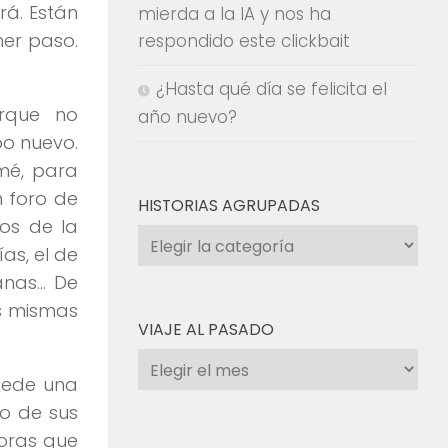
rá. Están
mierda a la IA y nos ha
mer paso.
respondido este clickbait
¿Hasta qué día se felicita el
rque no
año nuevo?
o nuevo.
mé, para
n foro de
HISTORIAS AGRUPADAS
los de la
Historias
as, el de
agrupadas
nas… De
as mismas
VIAJE AL PASADO
Viaje
cede una
al
do de sus
pasado
doras que