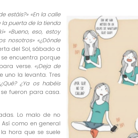
e estáis?» «En la calle
 la puerta de la tienda
i» «Bueno, eso, estoy
mos nosotros» «¿Dónde
erta del Sol, sábado a
o se encuentra porque
para verse.
«¡Deja de
 uno la levanta. Tres
«¿Qué? ¿Ya os habéis
 se fueron para casa.
radas. Lo malo de no
s. Así como en general
la hora que se suele