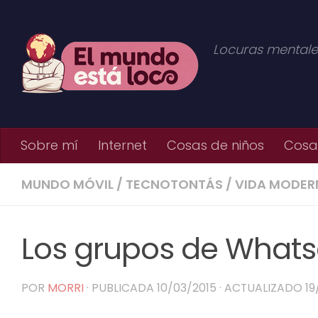
Saltar al contenido
Locuras mentale
Sobre mí
Internet
Cosas de niños
Cosas
MUNDO MÓVIL
/
TECNOTONTÁS
/
VIDA MODER
Los grupos de What
POR
MORRI
· PUBLICADA
10/03/2015
· ACTUALIZADO
19