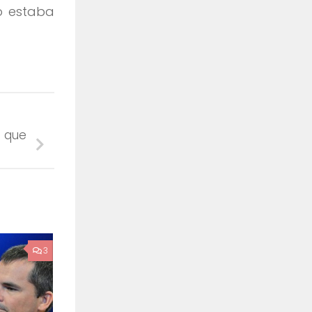
no estaba
a que
3