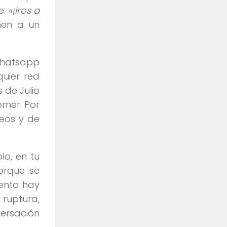
e:
«¡Iros a
hen a un
Whatsapp
quier red
 de Julio
omer. Por
deos y de
o, en tu
orque se
ento hay
 ruptura,
versación