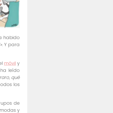
ha habido
»
. Y para
el
móvil
y
 ha leído
raro, qué
todos los
grupos de
s modas y