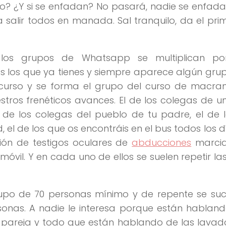
go? ¿Y si se enfadan? No pasará, nadie se enfada
salir todos en manada. Sal tranquilo, da el pri
 los grupos de Whatsapp se multiplican po
los que ya tienes y siempre aparece algún grup
curso y se forma el grupo del curso de macra
stros frenéticos avances. El de los colegas de u
el de los colegas del pueblo de tu padre, el de 
, el de los que os encontráis en el bus todos los dí
ión de testigos oculares de
abducciones
marcia
 móvil. Y en cada uno de ellos se suelen repetir l
grupo de 70 personas mínimo y de repente se su
sonas. A nadie le interesa porque están hablan
a pareja y todo que están hablando de las lava