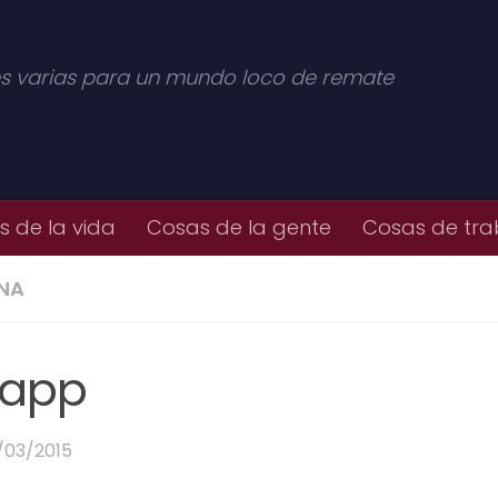
s varias para un mundo loco de remate
 de la vida
Cosas de la gente
Cosas de tra
NA
sapp
/03/2015