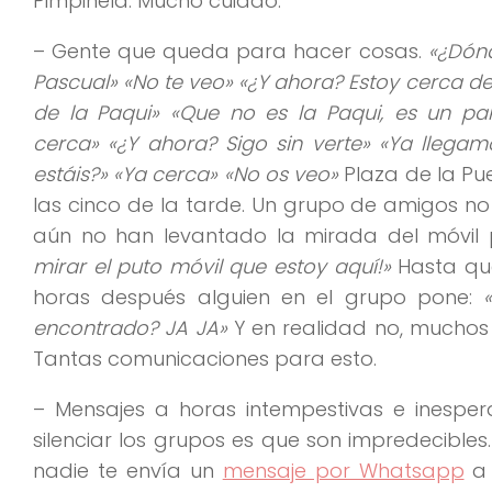
Pimpinela. Mucho cuidao.
– Gente que queda para hacer cosas.
«¿Dónd
Pascual» «No te veo» «¿Y ahora? Estoy cerca de
de la Paqui» «Que no es la Paqui, es un pak
cerca» «¿Y ahora? Sigo sin verte» «Ya llega
estáis?» «Ya cerca» «No os veo»
Plaza de la Pu
las cinco de la tarde. Un grupo de amigos n
aún no han levantado la mirada del móvil 
mirar el puto móvil que estoy aquí!»
Hasta que
horas después alguien en el grupo pone:
encontrado? JA JA»
Y en realidad no, muchos
Tantas comunicaciones para esto.
– Mensajes a horas intempestivas e inespe
silenciar los grupos es que son impredecible
nadie te envía un
mensaje por Whatsapp
a 