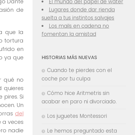
igo Dante
El mundo del papel de water
vasión de
Lugares donde dar rienda
suelta a tus instintos salvajes
Los mails en cadena no
ra que la
fomentan la amistad
 tortura
ufrido en
o ya que
HISTORIAS MÁS NUEVAS
Cuando te pierdes con el
coche por tu culpa
r qué no
 quieres
Cómo hice Aritmetris sin
pires. Si
acabar en paro ni divorciado.
nocen. Un
orras
del
Los juguetes Montessori
e a veces
ero nadie
Le hemos preguntado esta