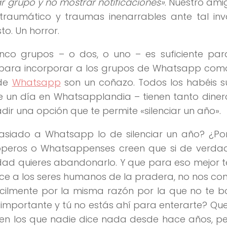
ar grupo y no mostrar notificaciones»
. Nuestro am
postraumático y traumas inenarrables ante tal in
o. Un horror.
cinco grupos – o dos, o uno – es suficiente pa
 para incorporar a los grupos de Whatsapp como
 de
Whatsapp
son un coñazo. Todos los habéis s
 un día en Whatsapplandia – tienen tanto diner
ir una opción que te permite «silenciar un año».
asiado a Whatsapp lo de silenciar un año? ¿Po
pperos o Whatsappenses creen que si de verdad
dad quieres abandonarlo. Y que para eso mejor te 
oce a los seres humanos de la pradera, no nos co
lmente por la misma razón por la que no te b
go importante y tú no estás ahí para enterarte? Qu
 en los que nadie dice nada desde hace años, p