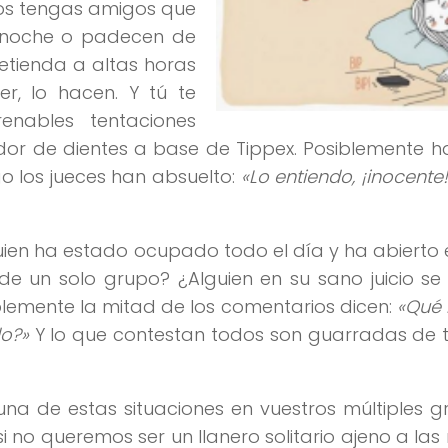
pos tengas amigos que
 noche o padecen de
letienda a altas horas
r, lo hacen. Y tú te
renables tentaciones
ador de dientes a base de Tippex. Posiblemente 
o los jueces han absuelto:
«Lo entiendo, ¡inocente!
uien ha estado ocupado todo el día y ha abierto 
e un solo grupo? ¿Alguien en su sano juicio se
blemente la mitad de los comentarios dicen:
«Qué 
do?»
Y lo que contestan todos son guarradas de 
guna de estas situaciones en vuestros múltiples 
no queremos ser un llanero solitario ajeno a la