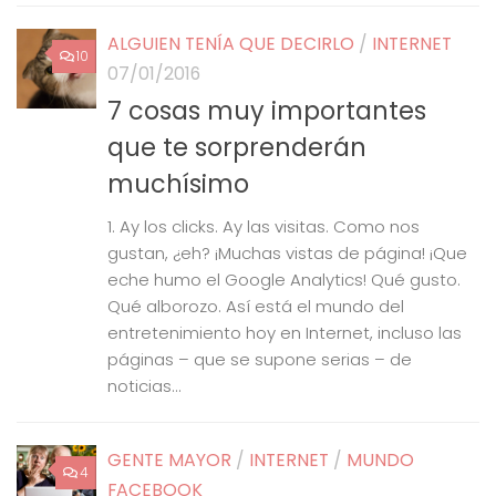
ALGUIEN TENÍA QUE DECIRLO
/
INTERNET
10
07/01/2016
7 cosas muy importantes
que te sorprenderán
muchísimo
1. Ay los clicks. Ay las visitas. Como nos
gustan, ¿eh? ¡Muchas vistas de página! ¡Que
eche humo el Google Analytics! Qué gusto.
Qué alborozo. Así está el mundo del
entretenimiento hoy en Internet, incluso las
páginas – que se supone serias – de
noticias...
GENTE MAYOR
/
INTERNET
/
MUNDO
4
FACEBOOK