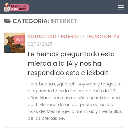
Saltar al contenido
CATEGORÍA:
INTERNET
ACTUALIDAD
/
INTERNET
/
TECNOTONTÁS
0
02/12/2025
Le hemos preguntado esta
mierda a la IA y nos ha
respondido este clickbait
Hola, buenas, ¿qué tal? Soy Morri y tengo un
blog desde hace la friolera de más de 20
años. Hace cosa de un año escribí el último
post. Me recordarán por posts como los
nicks del Messenger o mentiras y mentirijillas
de las ofertas de...