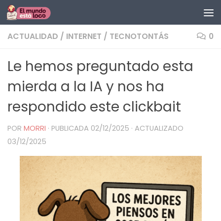
Saltar al contenido
ACTUALIDAD
/
INTERNET
/
TECNOTONTÁS
0
Le hemos preguntado esta
mierda a la IA y nos ha
respondido este clickbait
POR
MORRI
· PUBLICADA
02/12/2025
· ACTUALIZADO
03/12/2025