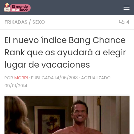
Saltar al contenido
FRIKADAS
/
SEXO
4
El nuevo índice Bang Chance
Rank que os ayudará a elegir
lugar de vacaciones
POR
MORRI
· PUBLICADA
14/06/2013
· ACTUALIZADO
09/01/2014