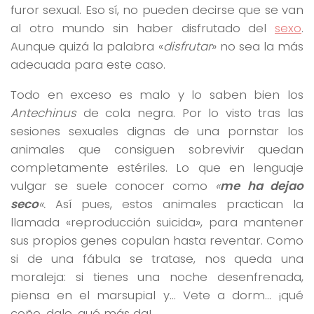
furor sexual. Eso sí, no pueden decirse que se van
al otro mundo sin haber disfrutado del
sexo
.
Aunque quizá la palabra «
disfrutar
» no sea la más
adecuada para este caso.
Todo en exceso es malo y lo saben bien los
Antechinus
de cola negra. Por lo visto tras las
sesiones sexuales dignas de una pornstar los
animales que consiguen sobrevivir quedan
completamente estériles. Lo que en lenguaje
vulgar se suele conocer como
«
me ha dejao
seco
«.
Así pues, estos animales practican la
llamada «reproducción suicida», para mantener
sus propios genes copulan hasta reventar. Como
si de una fábula se tratase, nos queda una
moraleja: si tienes una noche desenfrenada,
piensa en el marsupial y… Vete a dorm… ¡qué
coño, dale, qué más da!