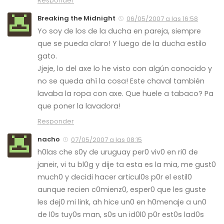
Responder
Breaking the Midnight
06/05/2007 a las 16:58
Yo soy de los de la ducha en pareja, siempre
que se pueda claro! Y luego de la ducha estilo
gato.
Jjeje, lo del axe lo he visto con algún conocido y
no se queda ahí la cosa! Este chaval también
lavaba la ropa con axe. Que huele a tabaco? Pa
que poner la lavadora!
Responder
nacho
07/05/2007 a las 08:15
h0las che s0y de uruguay per0 viv0 en ri0 de
janeir, vi tu bl0g y dije ta esta es la mia, me gust0
much0 y decidi hacer articul0s p0r el estil0
aunque recien c0mienz0, esper0 que les guste
les dej0 mi link, ah hice un0 en h0menaje a un0
de l0s tuy0s man, s0s un id0l0 p0r est0s lad0s