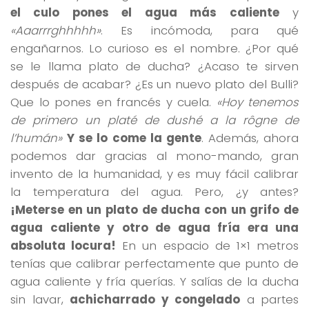
el culo pones el agua más caliente
y
«Aaarrrghhhhh»
. Es incómoda, para qué
engañarnos. Lo curioso es el nombre. ¿Por qué
se le llama plato de ducha? ¿Acaso te sirven
después de acabar? ¿Es un nuevo plato del Bulli?
Que lo pones en francés y cuela.
«Hoy tenemos
de primero un platé de dushé a la rôgne de
l’humán»
Y se lo come la gente
. Además, ahora
podemos dar gracias al mono-mando, gran
invento de la humanidad, y es muy fácil calibrar
la temperatura del agua. Pero, ¿y antes?
¡Meterse en un plato de ducha con un grifo de
agua caliente y otro de agua fría era una
absoluta locura!
En un espacio de 1×1 metros
tenías que calibrar perfectamente que punto de
agua caliente y fría querías. Y salías de la ducha
sin lavar,
achicharrado y congelado
a partes