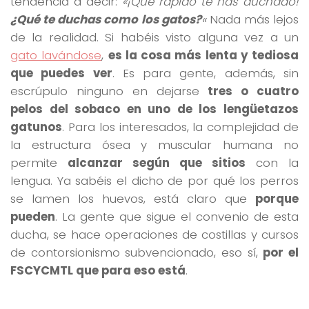
tendencia a decir:
«¡Qué rápido te has duchado!
¿Qué te duchas como los gatos?
«
Nada más lejos
de la realidad. Si habéis visto alguna vez a un
gato lavándose
,
es la cosa más lenta y tediosa
que puedes ver
. Es para gente, además, sin
escrúpulo ninguno en dejarse
tres o cuatro
pelos del sobaco en uno de los lengüetazos
gatunos
. Para los interesados, la complejidad de
la estructura ósea y muscular humana no
permite
alcanzar según que sitios
con la
lengua. Ya sabéis el dicho de por qué los perros
se lamen los huevos, está claro que
porque
pueden
. La gente que sigue el convenio de esta
ducha, se hace operaciones de costillas y cursos
de contorsionismo subvencionado, eso sí,
por el
FSCYCMTL que para eso está
.