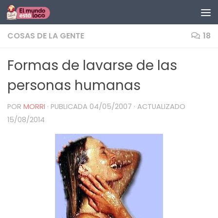
Saltar al contenido
COSAS DE LA GENTE
18
Formas de lavarse de las
personas humanas
POR
MORRI
· PUBLICADA
04/05/2007
· ACTUALIZADO
15/08/2014