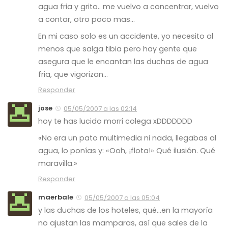
agua fria y grito.. me vuelvo a concentrar, vuelvo
a contar, otro poco mas…
En mi caso solo es un accidente, yo necesito al
menos que salga tibia pero hay gente que
asegura que le encantan las duchas de agua
fria, que vigorizan…
Responder
jose
05/05/2007 a las 02:14
hoy te has lucido morri colega xDDDDDDD
«No era un pato multimedia ni nada, llegabas al
agua, lo ponías y: «Ooh, ¡flota!» Qué ilusión.
Qué
maravilla
.»
Responder
maerbale
05/05/2007 a las 05:04
y las duchas de los hoteles, qué…en la mayoría
no ajustan las mamparas, así que sales de la