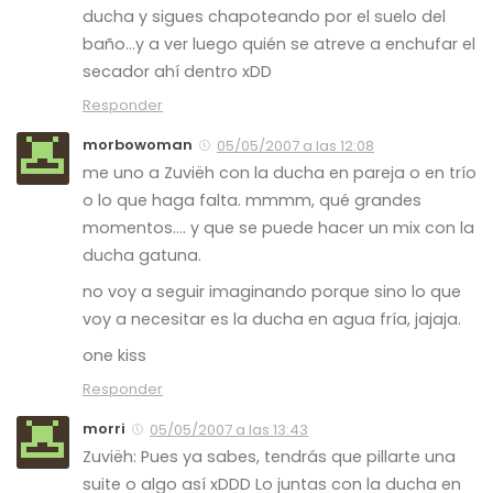
ducha y sigues chapoteando por el suelo del
baño…y a ver luego quién se atreve a enchufar el
secador ahí dentro xDD
Responder
morbowoman
05/05/2007 a las 12:08
me uno a Zuviëh con la ducha en pareja o en trío
o lo que haga falta. mmmm, qué grandes
momentos…. y que se puede hacer un mix con la
ducha gatuna.
no voy a seguir imaginando porque sino lo que
voy a necesitar es la ducha en agua fría, jajaja.
one kiss
Responder
morri
05/05/2007 a las 13:43
Zuviëh: Pues ya sabes, tendrás que pillarte una
suite o algo así xDDD Lo juntas con la ducha en