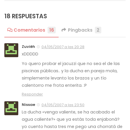
18 RESPUESTAS
Comentarios
16
Pingbacks
2
Zuviëh
04/05/2007 a las 20:28
xDDDDD
Yo quero probar el jacuzzi que no sea el de las
piscinas públicas.. y la ducha en pareja mola,
simplemente levanto los brazos y un tío
calentorro me frota enterita. :P
Responder
Nissae
04/05/2007 a las 23:50
La ducha «venga valiente, se ha acabado el
agua caliente?» que ya estás toda enjaboná?
yo cuento hasta tres me pego una chorratá de