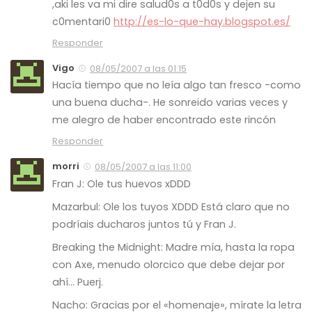
,aki les va mi dire salud0s a t0d0s y dejen su
c0mentari0
http://es-lo-que-hay.blogspot.es/
Responder
Vigo
08/05/2007 a las 01:15
Hacía tiempo que no leía algo tan fresco -como
una buena ducha-. He sonreido varias veces y
me alegro de haber encontrado este rincón
Responder
morri
08/05/2007 a las 11:00
Fran J: Ole tus huevos xDDD
Mazarbul: Ole los tuyos XDDD Está claro que no
podríais ducharos juntos tú y Fran J.
Breaking the Midnight: Madre mía, hasta la ropa
con Axe, menudo olorcico que debe dejar por
ahí… Puerj.
Nacho: Gracias por el «homenaje», mírate la letra