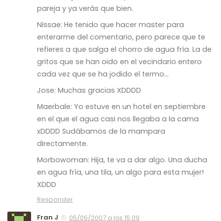
pareja y ya verás que bien.
Nissae: He tenido que hacer master para
enterarme del comentario, pero parece que te
refieres a que salga el chorro de agua fría. La de
gritos que se han oido en el vecindario entero
cada vez que se ha jodido el termo…
Jose: Muchas gracias XDDDD
Maerbale: Yo estuve en un hotel en septiembre
en el que el agua casi nos llegaba a la cama
xDDDD Sudábamos de la mampara
directamente.
Morbowoman: Hija, te va a dar algo. Una ducha
en agua fría, una tila, un algo para esta mujer!
XDDD
Responder
Fran J
05/05/2007 a las 15:09