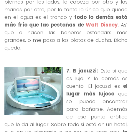
piernas por los lados, la cabeza por otro y las
manos por otro, por lo tanto lo único que queda
en el agua es el tronco y
todo lo demás está
más frío que las pestañas de
Walt Disney
. Así
que o hacen las bañeras estándars más
grandes, o me paso a los platos de ducha. Dicho
queda.
7. El jacuzzi:
Esto sí que
es lujo. Y lo demás es
cuento. El jacuzzi es
el
lugar más lujoso
que
se puede encontrar
para bañarse. Además
de ese punto erótico
que le da al lugar. Sobre todo si está en un hotel,
que en un gimnasio a no ser que seas gay,
la