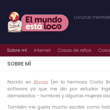
Saltar al contenido
Locuras mentale
Sobre mí
Internet
Cosas de niños
Cosas
SOBRE MÍ
Nacido en
Blanes
(en la hermosa Costa Br
software ya que me dio por estudiar Ing
demasiados – hombres y algunas mujeres asu
También me gusta mucho escribir como habr