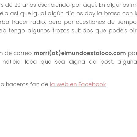
 más de 20 años escribiendo por aquí. En algunos
ela así que igual algún día os doy la brasa con 
taba hacer radio, pero por cuestiones de tiemp
 web tengo algunos trozos subidos que podéis o
ón de correo
morri(at)elmundoestaloco.com
par
 noticia loca que sea digna de post, algun
o haceros fan de
la web en Facebook
.