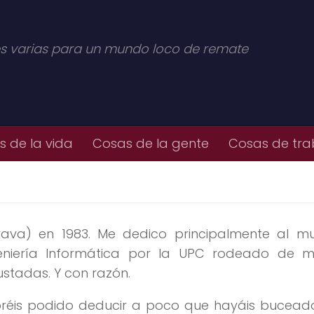
s varias para un mundo loco de remate
 de la vida
Cosas de la gente
Cosas de tra
ava) en 1983. Me dedico principalmente al m
eniería Informática por la UPC rodeado de 
stadas. Y con razón.
éis podido deducir a poco que hayáis buceado