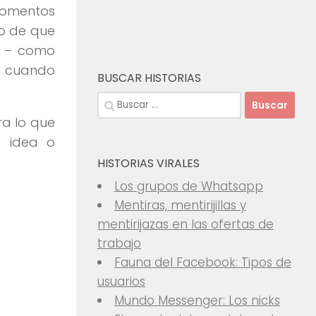
 momentos
lo de que
o – como
ír cuando
BUSCAR HISTORIAS
Buscar:
a lo que
a idea o
HISTORIAS VIRALES
Los grupos de Whatsapp
Mentiras, mentirijillas y
mentirijazas en las ofertas de
trabajo
Fauna del Facebook: Tipos de
usuarios
Mundo Messenger: Los nicks