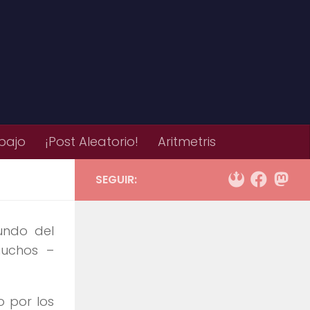
bajo
¡Post Aleatorio!
Aritmetris
SEGUIR:
undo del
muchos –
 por los