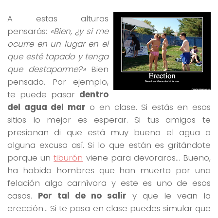
A estas alturas
pensarás:
«Bien, ¿y si me
ocurre en un lugar en el
que esté tapado y tenga
que destaparme?»
Bien
pensado. Por ejemplo,
te puede pasar
dentro
del agua del mar
o en clase. Si estás en esos
sitios lo mejor es esperar. Si tus amigos te
presionan di que está muy buena el agua o
alguna excusa así. Si lo que están es gritándote
porque un
tiburón
viene para devoraros… Bueno,
ha habido hombres que han muerto por una
felación algo carnívora y este es uno de esos
casos.
Por tal de no salir
y que le vean la
erección… Si te pasa en clase puedes simular que