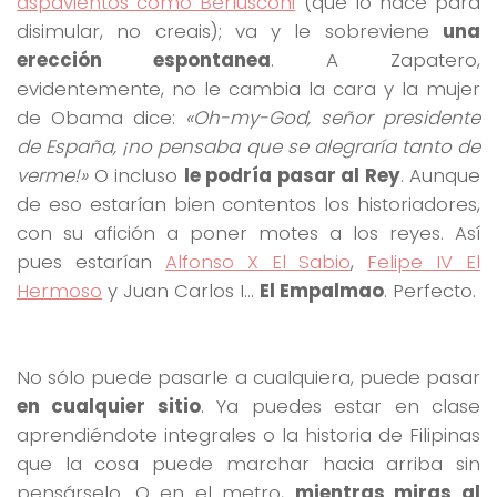
aspavientos como Berlusconi
(que lo hace para
disimular, no creais); va y le sobreviene
una
erección espontanea
. A Zapatero,
evidentemente, no le cambia la cara y la mujer
de Obama dice:
«Oh-my-God, señor presidente
de España, ¡no pensaba que se alegraría tanto de
verme!»
O incluso
le podría pasar al Rey
. Aunque
de eso estarían bien contentos los historiadores,
con su afición a poner motes a los reyes. Así
pues estarían
Alfonso X El Sabio
,
Felipe IV El
Hermoso
y Juan Carlos I…
El Empalmao
. Perfecto.
No sólo puede pasarle a cualquiera, puede pasar
en cualquier sitio
. Ya puedes estar en clase
aprendiéndote integrales o la historia de Filipinas
que la cosa puede marchar hacia arriba sin
pensárselo. O en el metro,
mientras miras al