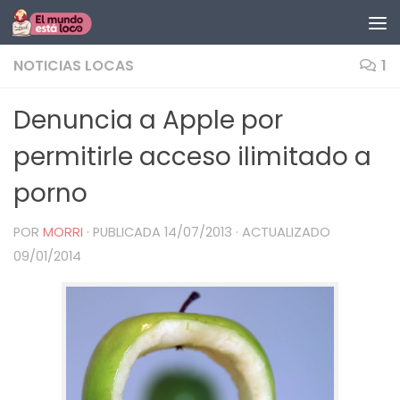
Saltar al contenido
NOTICIAS LOCAS
1
Denuncia a Apple por
permitirle acceso ilimitado a
porno
POR
MORRI
· PUBLICADA
14/07/2013
· ACTUALIZADO
09/01/2014