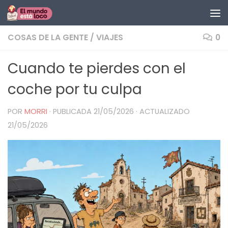
Saltar al contenido
COSAS DE LA GENTE
/
VIAJES
0
Cuando te pierdes con el
coche por tu culpa
POR
MORRI
· PUBLICADA
21/05/2026
· ACTUALIZADO
21/05/2026