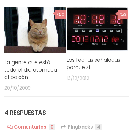
0
3
Las fechas señaladas
La gente que está
porque sí
todo el día asomada
al balcón
13/12/2012
20/10/2009
4 RESPUESTAS
Comentarios
0
Pingbacks
4