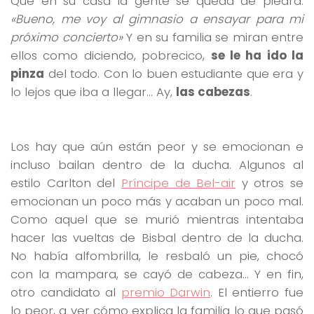
Que en su casa la gente se queda de piedra.
«Bueno, me voy al gimnasio a ensayar para mi
próximo concierto»
Y en su familia se miran entre
ellos como diciendo, pobrecico,
se le ha ido la
pinza
del todo. Con lo buen estudiante que era y
lo lejos que iba a llegar… Ay,
las cabezas
.
Los hay que aún están peor y se emocionan e
incluso bailan dentro de la ducha. Algunos al
estilo Carlton del
Príncipe de Bel-air
y otros se
emocionan un poco más y acaban un poco mal.
Como aquel que se murió mientras intentaba
hacer las vueltas de Bisbal dentro de la ducha.
No había alfombrilla, le resbaló un pie, chocó
con la mampara, se cayó de cabeza… Y en fin,
otro candidato al
premio Darwin
. El entierro fue
lo peor, a ver cómo explica la familia lo que pasó