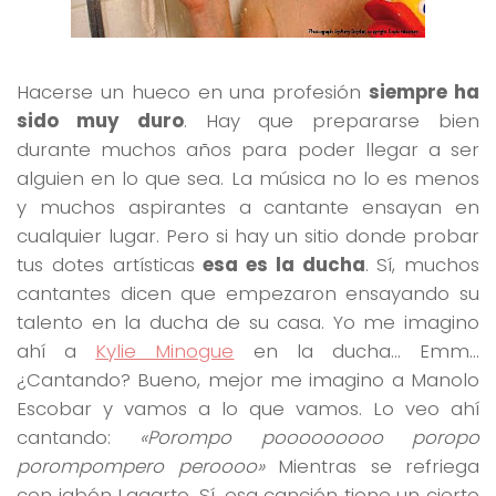
Hacerse un hueco en una profesión
siempre ha
sido muy duro
. Hay que prepararse bien
durante muchos años para poder llegar a ser
alguien en lo que sea. La música no lo es menos
y muchos aspirantes a cantante ensayan en
cualquier lugar. Pero si hay un sitio donde probar
tus dotes artísticas
esa es la ducha
. Sí, muchos
cantantes dicen que empezaron ensayando su
talento en la ducha de su casa. Yo me imagino
ahí a
Kylie Minogue
en la ducha… Emm…
¿Cantando? Bueno, mejor me imagino a Manolo
Escobar y vamos a lo que vamos. Lo veo ahí
cantando:
«Porompo pooooooooo poropo
porompompero peroooo»
Mientras se refriega
con jabón Lagarto. Sí, esa canción tiene un cierto