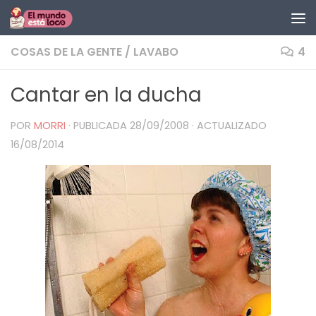
Saltar al contenido
COSAS DE LA GENTE
/
LAVABO
4
Cantar en la ducha
POR
MORRI
· PUBLICADA
28/09/2008
· ACTUALIZADO
16/08/2014