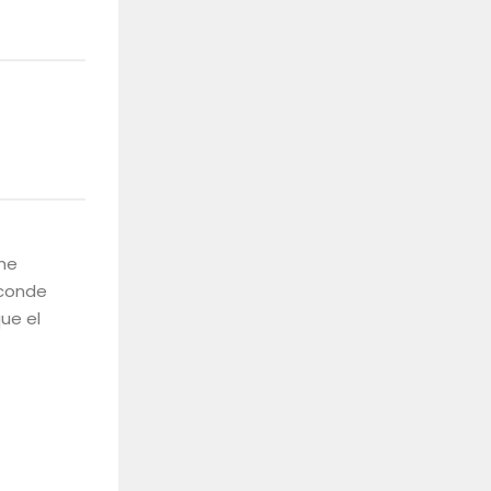
 me
sconde
ue el