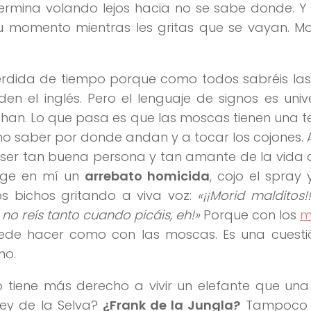
ermina volando lejos hacia no se sabe donde. Y
 momento mientras les gritas que se vayan. M
érdida de tiempo porque como todos sabréis la
den el inglés. Pero el lenguaje de signos es unive
an. Lo que pasa es que las moscas tienen una 
no saber por donde andan y a tocar los cojones. 
ser tan buena persona y tan amante de la vida 
rge en mí un
arrebato homicida
, cojo el spray
os bichos gritando a viva voz:
«¡¡Morid malditos!!
no reís tanto cuando picáis, eh!»
Porque con los
m
ede hacer como con las moscas. Es una cuesti
mo.
so tiene más derecho a vivir un elefante que u
Ley de la Selva?
¿Frank de la Jungla?
Tampoco 