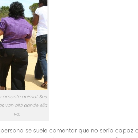
a amante animal. Sus
s van allá donde ella
va.
 persona se suele comentar que no sería capaz 