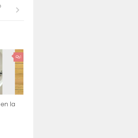
o
1
 en la