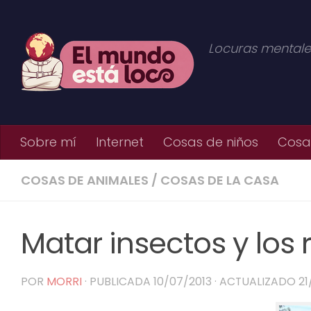
Saltar al contenido
Locuras mentale
Sobre mí
Internet
Cosas de niños
Cosas
COSAS DE ANIMALES
/
COSAS DE LA CASA
Matar insectos y los
POR
MORRI
· PUBLICADA
10/07/2013
· ACTUALIZADO
21