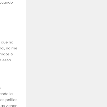
 cuando
a que no
nal, no me
s mate &
e esta
o
ando la
s polillas
has vienen