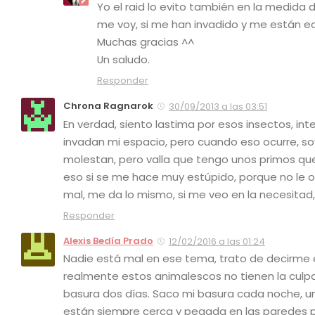
Yo el raid lo evito también en la medida
me voy, si me han invadido y me están ec
Muchas gracias ^^
Un saludo.
Responder
Chrona Ragnarok
30/09/2013 a las 03:51
En verdad, siento lastima por esos insectos, int
invadan mi espacio, pero cuando eso ocurre, soy 
molestan, pero valla que tengo unos primos qu
eso si se me hace muy estúpido, porque no le 
mal, me da lo mismo, si me veo en la necesitad,
Responder
Alexis Bedía Prado
12/02/2016 a las 01:24
Nadie está mal en ese tema, trato de decirme 
realmente estos animalescos no tienen la culpa
basura dos días. Saco mi basura cada noche, una
están siempre cerca y pegada en las paredes pe