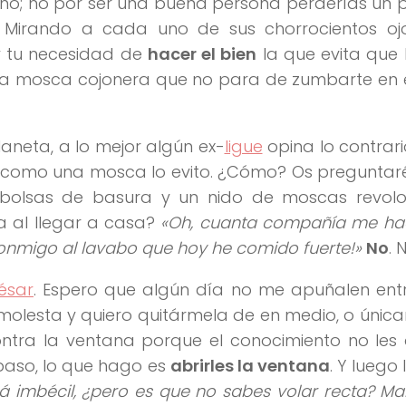
ca, no; no por ser una buena persona perderías un 
 Mirando a cada uno de sus chorrocientos oj
 y tu necesidad de
hacer el bien
la que evita que
una mosca cojonera que no para de zumbarte en 
aneta, a lo mejor algún ex-
ligue
opina lo contrario
o como una mosca lo evito. ¿Cómo? Os preguntaré
de bolsas de basura y un nido de moscas revol
 al llegar a casa?
«Oh, cuanta compañía me hac
conmigo al lavabo que hoy he comido fuerte!»
No
. 
César
. Espero que algún día no me apuñalen entr
olesta y quiero quitármela de en medio, o únic
ontra la ventana porque el conocimiento no les
paso, lo que hago es
abrirles la ventana
. Y luego 
lá imbécil, ¿pero es que no sabes volar recta? Mal