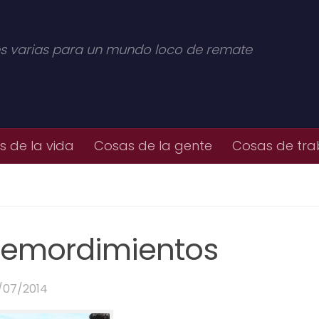
s varias para un mundo loco de remate
 de la vida
Cosas de la gente
Cosas de tra
 remordimientos
/07/2014