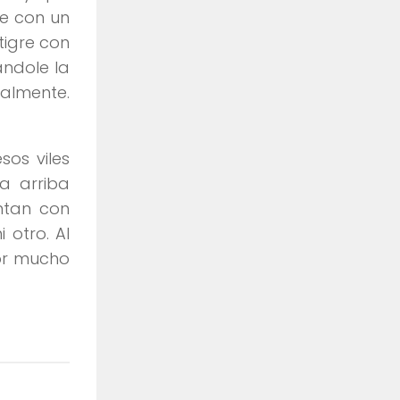
te con un
tigre con
ándole la
gualmente.
sos viles
a arriba
ntan con
 otro. Al
or mucho