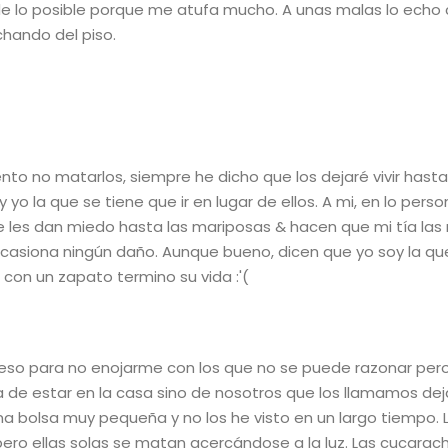
 de lo posible porque me atufa mucho. A unas malas lo echo
hando del piso.
ento no matarlos, siempre he dicho que los dejaré vivir hast
yo la que se tiene que ir en lugar de ellos. A mi, en lo perso
e les dan miedo hasta las mariposas & hacen que mi tía la
ocasiona ningún daño. Aunque bueno, dicen que yo soy la qu
 con un zapato termino su vida :'(
eso para no enojarme con los que no se puede razonar per
 de estar en la casa sino de nosotros que los llamamos dej
 bolsa muy pequeña y no los he visto en un largo tiempo. La
ro ellas solas se matan acercándose a la luz. Las cucarac