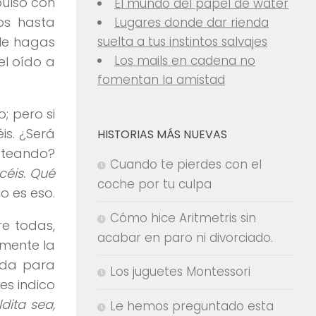
pulso con
El mundo del papel de water
os hasta
Lugares donde dar rienda
 le hagas
suelta a tus instintos salvajes
Los mails en cadena no
el oído a
fomentan la amistad
; pero si
is. ¿Será
HISTORIAS MÁS NUEVAS
oteando?
Cuando te pierdes con el
éis. Qué
coche por tu culpa
No es eso.
Cómo hice Aritmetris sin
e todas,
acabar en paro ni divorciado.
amente la
 da para
Los juguetes Montessori
les indico
dita sea,
Le hemos preguntado esta