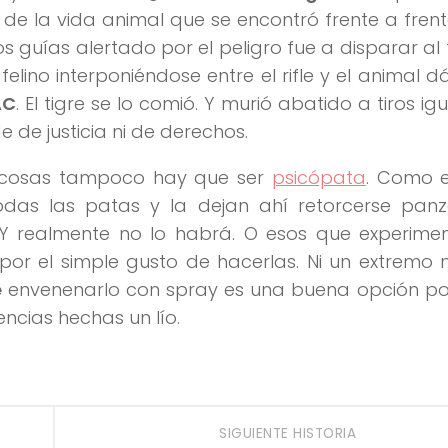
e la vida animal que se encontró frente a fren
 guías alertado por el peligro fue a disparar al 
felino interponiéndose entre el rifle y el animal d
AC
. El tigre se lo comió. Y murió abatido a tiros i
e de justicia ni de derechos.
s cosas tampoco hay que ser
psicópata
. Como e
das las patas y la dejan ahí retorcerse panz
Y realmente no lo habrá. O esos que experime
por el simple gusto de hacerlas. Ni un extremo ni
e
envenenarlo con spray es una buena opción p
ncias hechas un lío.
SIGUIENTE HISTORIA