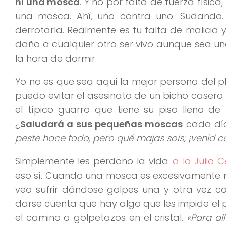
ni una mosca
. Y no por falta de fuerza físi
una mosca. Ahí, uno contra uno. Sudando.
derrotarla. Realmente es tu falta de malicia
daño a cualquier otro ser vivo aunque sea 
la hora de dormir.
Yo no es que sea aquí la mejor persona del pl
puedo evitar el asesinato de un bicho caser
el típico guarro que tiene su piso lleno 
¿
Saludará a sus pequeñas moscas
cada día
peste hace todo, pero qué majas sois; ¡venid 
Simplemente les perdono la vida
a lo Julio 
eso sí. Cuando una mosca es excesivamente m
veo sufrir dándose golpes una y otra vez c
darse cuenta que hay algo que les impide el 
el camino a golpetazos en el cristal.
«Para al