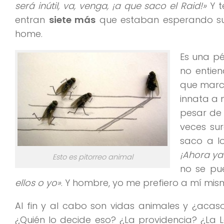
será inútil, va, venga, ¡a que saco el Raid!»
Y t
entran
siete más
que estaban esperando su
home.
Es una p
no entien
que march
innata a 
pesar de 
veces su
saco a l
¡Ahora ya 
Esto es pitorreo animal
no se pu
ellos o yo»
. Y hombre, yo me prefiero a mí mis
Al fin y al cabo son vidas animales y ¿aca
¿Quién lo decide eso? ¿La providencia? ¿La 