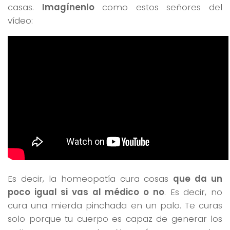
casas.
Imagínenlo
como estos señores del
vídeo:
Es decir, la homeopatía cura cosas
que da un
poco igual si vas al médico o no
. Es decir, no
cura una mierda pinchada en un palo. Te curas
solo porque tu cuerpo es capaz de generar los