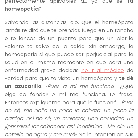
perfectamente aplicables a… yo qué sé,
la
homeopatía
?
Salvando las distancias, ojo. Que el homeópata
jamás te dirá que te prendas fuego en un rancho
o te lances de un puente para que un platillo
volante te salve de la caída. Sin embargo, la
homeopatía sí que puede ser perjudicial para la
salud en el mismo momento en que para una
enfermedad grave decidas
no ir al médico
de
verdad para que te visite un homeópata y
te dé
un azucarillo
.
«Pues a mí me funciona»
. ¿Qué
oigo de fondo? A mí me funciona. LA frase.
Entonces explíqueme para qué le funcionó.
«Pues
no sé, me dolía un poco la cabeza, un poco la
barriga, así no sé, un malestar, una ansiedad, un
jiprismiski jandeklander así indefinido… Me dio un
botellín de agua y me curé»
No lo intenten en sus