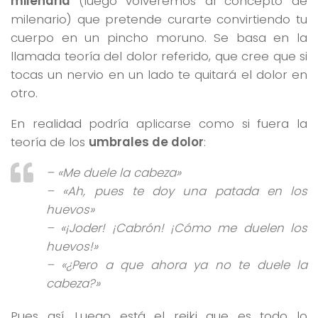
milenaria
(luego volveremos al concepto de
milenario) que pretende curarte convirtiendo tu
cuerpo en un pincho moruno. Se basa en la
llamada teoría del dolor referido, que cree que si
tocas un nervio en un lado te quitará el dolor en
otro.
En realidad podría aplicarse como si fuera la
teoría de los
umbrales de dolor
:
– «Me duele la cabeza»
– «Ah, pues te doy una patada en los
huevos»
– «¡Joder! ¡Cabrón! ¡Cómo me duelen los
huevos!»
– «¿Pero a que ahora ya no te duele la
cabeza?»
Pues así. Luego está el reiki que es todo lo