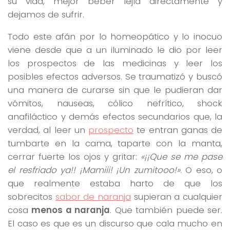
su vida, mejor beber lejía directamente y
dejamos de sufrir.
Todo este afán por lo homeopático y lo inocuo
viene desde que a un iluminado le dio por leer
los prospectos de las medicinas y leer los
posibles efectos adversos. Se traumatizó y buscó
una manera de curarse sin que le pudieran dar
vómitos, nauseas, cólico nefrítico, shock
anafiláctico y demás efectos secundarios que, la
verdad, al leer un
prospecto
te entran ganas de
tumbarte en la cama, taparte con la manta,
cerrar fuerte los ojos y gritar:
«¡¡Que se me pase
el resfriado ya!! ¡Mamiii! ¡Un zumitooo!»
. O eso, o
que realmente estaba harto de que los
sobrecitos
sabor de naranja
supieran a cualquier
cosa
menos a naranja
. Que también puede ser.
El caso es que es un discurso que cala mucho en