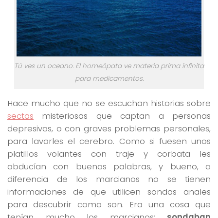
Tú ves un oceano. El homeópata ve materia prima infinita
para medicamentos.
Hace mucho que no se escuchan historias sobre
sectas
misteriosas que captan a personas
depresivas, o con graves problemas personales,
para lavarles el cerebro. Como si fuesen unos
platillos volantes con traje y corbata les
abducían con buenas palabras, y bueno, a
diferencia de los marcianos no se tienen
informaciones de que utilicen sondas anales
para descubrir como son. Era una cosa que
tenían mucho los marcianos:
sondaban