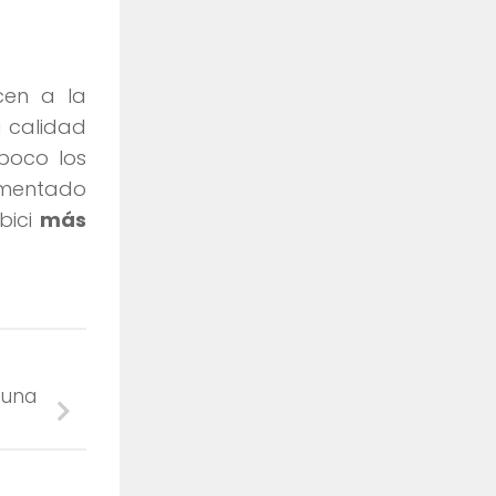
en a la
a calidad
mpoco los
imentado
bici
más
 una