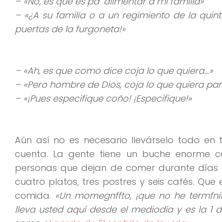
– «No, es que es pa’ alimentar a mi familia»
– «¿A su familia o a un regimiento de la quin
puertas de la furgoneta!»
– «Ah, es que como dice coja lo que quiera…»
– «Pero hombre de Dios, coja lo que quiera pa
– «¡Pues especifique coño! ¡Especifique!»
Aún así no es necesario llevárselo todo en
cuenta. La gente tiene un buche enorme
personas que dejan de comer durante días p
cuatro platos, tres postres y seis cafés. Que
comida.
«Un momegnffto, ¡que no he termfnif
lleva usted aquí desde el mediodía y es la 1