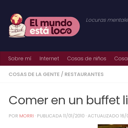
Saltar al contenido
Locuras mentale
Sobre mí
Internet
Cosas de niños
Cosas
COSAS DE LA GENTE
/
RESTAURANTES
Comer en un buffet l
POR
MORRI
· PUBLICADA
11/01/2010
· ACTUALIZADO
16/