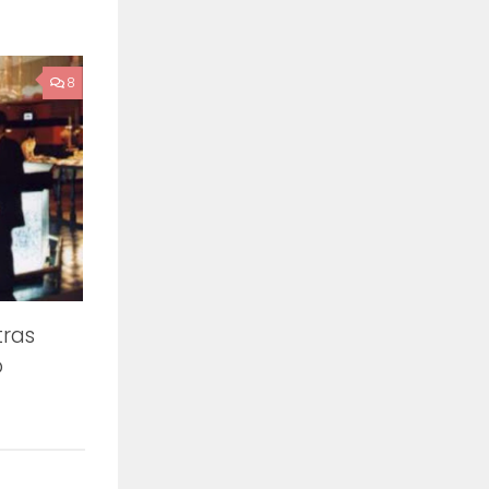
8
tras
o