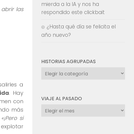
mierda a la IA y nos ha
abrir las
respondido este clickbait
¿Hasta qué día se felicita el
año nuevo?
HISTORIAS AGRUPADAS
Historias
agrupadas
alirles a
ida
. Hay
VIAJE AL PASADO
omen con
Viaje
ndo más
al
«¡Pero si
pasado
 explotar