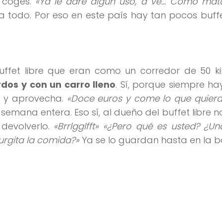
a coges.
«Ya le daré algún uso, a vé… Como ma
a todo. Por eso en este país hay tan pocos buffet
buffet libre que eran como un corredor de 50 k
dos y con un carro lleno
. Sí, porque siempre ha
sa y aprovecha.
«Doce euros y come lo que quiera
emana entera. Eso sí, al dueño del buffet libre n
 devolverlo.
«Brrlgglfft» «¿Pero qué es usted? ¿U
urgita la comida?»
Ya se lo guardan hasta en la b