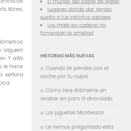
tamoscas
El mundo del papel de water
s libres,
Lugares donde dar rienda
suelta a tus instintos salvajes
Los mails en cadena no
fomentan la amistad
ilómetros
y alguien
HISTORIAS MÁS NUEVAS
s»
. Y allá
o le hace
Cuando te pierdes con el
na señora
coche por tu culpa
oca.
Cómo hice Aritmetris sin
acabar en paro ni divorciado.
Los juguetes Montessori
Le hemos preguntado esta