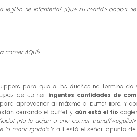
ta legión de infantería? ¡Que su marido acaba de 
ra comer AQUÍ»
 tuppers para que a los dueños no termine de s
 capaz de comer
ingentes cantidades de com
ara aprovechar al máximo el buffet libre. Y c
 están cerrando el buffet y
aún está el tío
cogie
iado! ¡No le dejan a uno comer tranqffweguilo!»
 de la madrugada!»
Y allí está el señor, apunto de