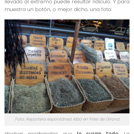
llevado al extremo puede resultar ridículo. Y para
muestra un botón, o mejor dicho, una foto:
Foto: Reportera espontánea Alba en Fires de Girona
Hierbas medicinales que
lo curan todo
. La