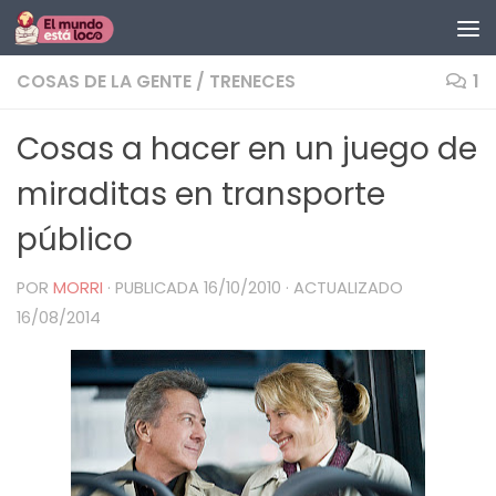
Saltar al contenido
COSAS DE LA GENTE
/
TRENECES
1
Cosas a hacer en un juego de
miraditas en transporte
público
POR
MORRI
· PUBLICADA
16/10/2010
· ACTUALIZADO
16/08/2014