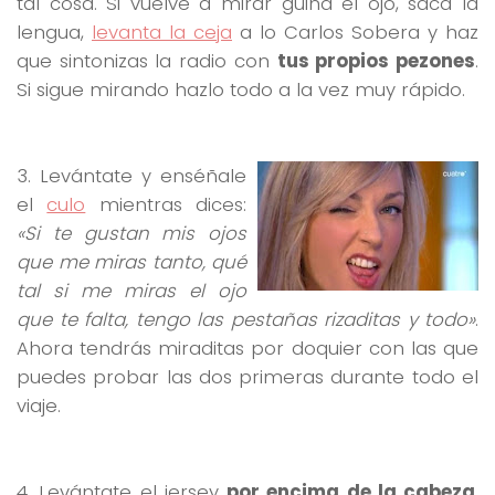
tal cosa. Si vuelve a mirar guiña el ojo, saca la
lengua,
levanta la ceja
a lo Carlos Sobera y haz
que sintonizas la radio con
tus propios pezones
.
Si sigue mirando hazlo todo a la vez muy rápido.
3. Levántate y enséñale
el
culo
mientras dices:
«Si te gustan mis ojos
que me miras tanto, qué
tal si me miras el ojo
que te falta, tengo las pestañas rizaditas y todo»
.
Ahora tendrás miraditas por doquier con las que
puedes probar las dos primeras durante todo el
viaje.
4. Levántate el jersey
por encima de la cabeza
,