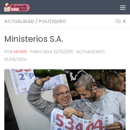
Saltar al contenido
ACTUALIDAD
/
POLITIQUEO
4
Ministerios S.A.
POR
MORRI
· PUBLICADA
22/12/2011
· ACTUALIZADO
16/08/2014