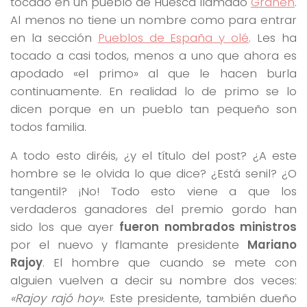
tocado en un pueblo de Huesca llamado
Grañén
.
Al menos no tiene un nombre como para entrar
en la sección
Pueblos de España y olé
. Les ha
tocado a casi todos, menos a uno que ahora es
apodado «el primo» al que le hacen burla
continuamente. En realidad lo de primo se lo
dicen porque en un pueblo tan pequeño son
todos familia.
A todo esto diréis, ¿y el título del post? ¿A este
hombre se le olvida lo que dice? ¿Está senil? ¿O
tangentil? ¡No! Todo esto viene a que los
verdaderos ganadores del premio gordo han
sido los que ayer
fueron nombrados ministros
por el nuevo y flamante presidente
Mariano
Rajoy
. El hombre que cuando se mete con
alguien vuelven a decir su nombre dos veces:
«Rajoy rajó hoy»
. Este presidente, también dueño