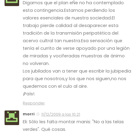
Digamos que el plan eÑe no ha contemplado
esta contingencia.Estamos perdiendo los
valores esenciales de nuestra sociedad.El
trabajo pierde calidad al desaparecer esta
tradición de la transmisión peripatética del
acervo cultral tan nuestra.Esa sensación que
tenía el currito de verse apoyado por una legión
de miradas y vociferadas muestras de ánimo
no volveran.
Los jubilados van a tener que escribir la jubipedia
para que nosotros,y los que nos siguen,no nos
quedemos con el culo al aire.
¡País!.
Responder
morri
11/12/2009 a las 10:21
Eli: Sólo les falta montar manis: "No a las telas
verdes". Qué cosas.