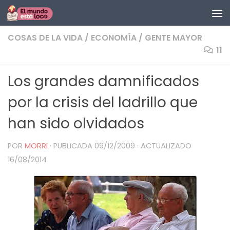
Saltar al contenido
COSAS DE LA VIDA
/
ECONOMÍA
/
GENTE MAYOR
11
Los grandes damnificados
por la crisis del ladrillo que
han sido olvidados
POR
MORRI
· PUBLICADA
09/12/2009
· ACTUALIZADO
16/08/2014