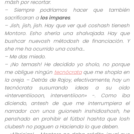
másh por recortar.
– Siempre podríamos hacer que también
sacrificaran a
los impares
.
– Jish, jish, jish. Hay que ver qué coshash tienesh
Montoro. Esho shería una shalvajada. Hay que
bushcar nuevosh métodosh de financiación. Y
she me ha ocurrido una cosha…
– Me das miedo.
– ¡No temash! He decidido yo sholo, no porque
me obligue ningún
tecnócrata
que me shopla en
la oreja. – Detrás de Rajoy, efectivamente, hay un
tecnócrata susurrando ideas a su oído
«interventiiooon, interventiioon» -. Como iba
diciendo, antesh de que me interrumpiera el
narrador con unos guionesh inshidioshosh, he
penshado en prohibir el fútbol hashta que losh
clubesh no paguen a Hacienda lo que deben.