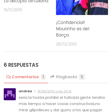
La distopía tertuliana
19/11/2015
¡Confidencial!
Mourinho es del
Barça
28/12/2012
6 RESPUESTAS
Comentarios
1
Pingbacks
5
andrea
15/05/2012 a las 20:15
seria la hostia prohibir el futbol,la gente tendria
mas tiempo a hacer cosas constructivas,no
mirar gilipolleces y dar gusto a los que pagan