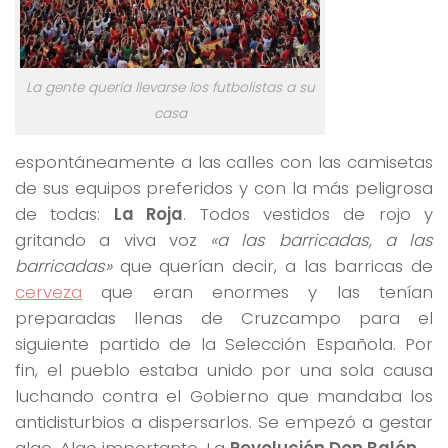
La gente quería llevarse los futbolistas a su
casa
espontáneamente a las calles con las camisetas
de sus equipos preferidos y con la más peligrosa
de todas:
La Roja
. Todos vestidos de rojo y
gritando a viva voz
«a las barricadas, a las
barricadas»
que querían decir, a las barricas de
cerveza
que eran enormes y las tenían
preparadas llenas de Cruzcampo para el
siguiente partido de la Selección Española. Por
fin, el pueblo estaba unido por una sola causa
luchando contra el Gobierno que mandaba los
antidisturbios a dispersarlos. Se empezó a gestar
algo. Algo importante. La
Revolución Don Balón
.