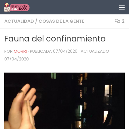
Saltar al contenido
ACTUALIDAD
/
COSAS DE LA GENTE
2
Fauna del confinamiento
POR
MORRI
· PUBLICADA
07/04/2020
· ACTUALIZADO
07/04/2020