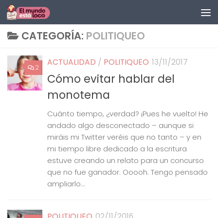
Saltar al contenido
CATEGORÍA:
POLITIQUEO
ACTUALIDAD
/
POLITIQUEO
13/11/2017
2
Cómo evitar hablar del
monotema
Cuánto tiempo, ¿verdad? ¡Pues he vuelto! He
andado algo desconectado – aunque si
miráis mi Twitter veréis que no tanto – y en
mi tiempo libre dedicado a la escritura
estuve creando un relato para un concurso
que no fue ganador. Ooooh. Tengo pensado
ampliarlo...
POLITIQUEO
02/11/2016