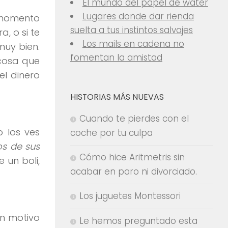
El mundo del papel de water
Lugares donde dar rienda
n momento
suelta a tus instintos salvajes
, o si te
Los mails en cadena no
muy bien.
fomentan la amistad
 cosa que
el dinero
HISTORIAS MÁS NUEVAS
Cuando te pierdes con el
 los ves
coche por tu culpa
os de sus
Cómo hice Aritmetris sin
 un boli,
acabar en paro ni divorciado.
Los juguetes Montessori
ún motivo
Le hemos preguntado esta