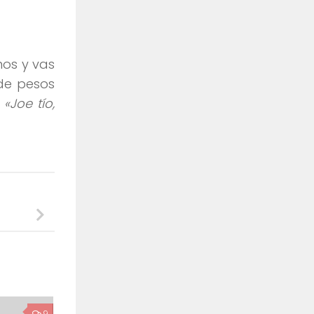
nos y vas
 de pesos
.
«Joe tío,
9