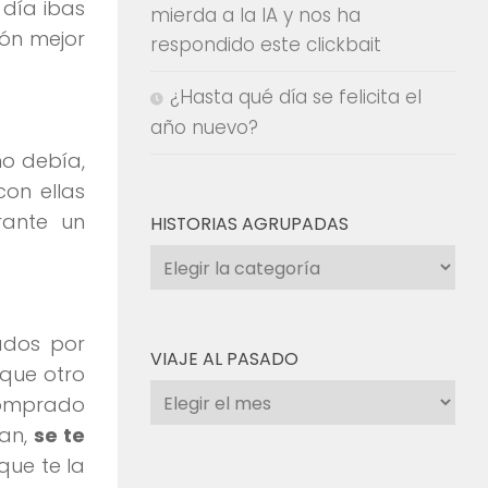
 día ibas
mierda a la IA y nos ha
fón mejor
respondido este clickbait
¿Hasta qué día se felicita el
año nuevo?
no debía,
con ellas
ante un
HISTORIAS AGRUPADAS
Historias
agrupadas
ados por
VIAJE AL PASADO
 que otro
Viaje
 comprado
al
san,
se te
pasado
que te la