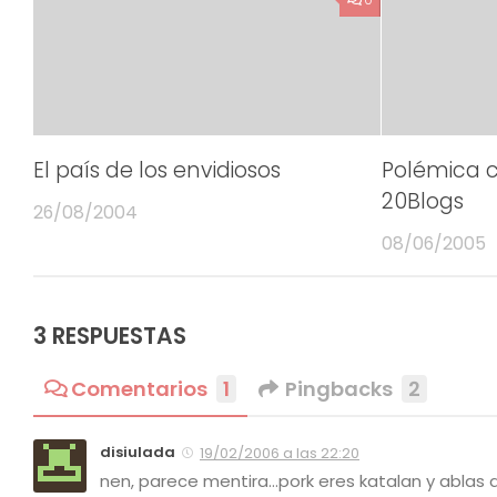
El país de los envidiosos
Polémica c
20Blogs
26/08/2004
08/06/2005
3 RESPUESTAS
Comentarios
1
Pingbacks
2
disiulada
19/02/2006 a las 22:20
nen, parece mentira…pork eres katalan y ablas