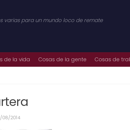
s varias para un mundo loco de remate
 de la vida
Cosas de la gente
Cosas de tra
rtera
5/08/2014