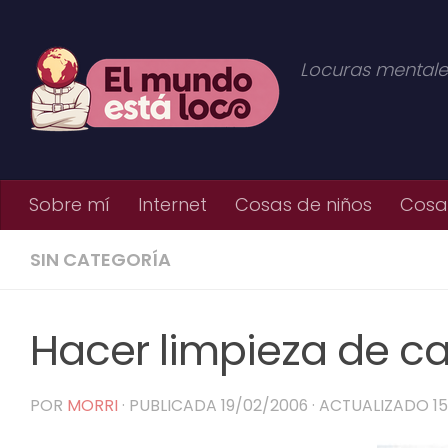
Saltar al contenido
Locuras mentale
Sobre mí
Internet
Cosas de niños
Cosas
SIN CATEGORÍA
Hacer limpieza de ca
POR
MORRI
· PUBLICADA
19/02/2006
· ACTUALIZADO
1