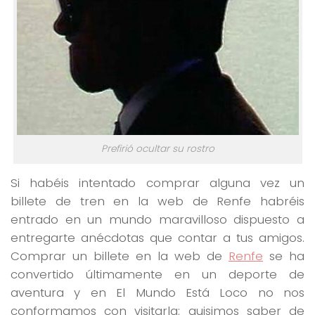
Prefirió ocultar su rostro
Si habéis intentado comprar alguna vez un
billete de tren en la web de Renfe habréis
entrado en un mundo maravilloso dispuesto a
entregarte anécdotas que contar a tus amigos.
Comprar un billete en la web de
Renfe
se ha
convertido últimamente en un deporte de
aventura y en El Mundo Está Loco no nos
conformamos con visitarla: quisimos saber de