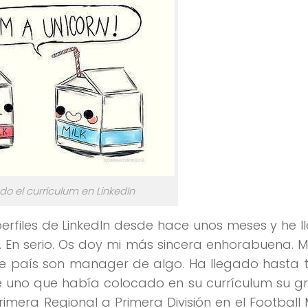
o el currículum en LinkedIn
perfiles de LinkedIn desde hace unos meses y he 
. En serio. Os doy mi más sincera enhorabuena. 
e país son manager de algo. Ha llegado hasta t
de uno que había colocado en su currículum su g
rimera Regional a Primera División en el Footbal