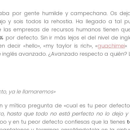
omaba por gente humilde y campechana. Os dej
jo y sois todos la rehostia. Ha llegado a tal 
de las empresas de recursos humanos tienen que
0%
por defecto. Sin ir más lejos el del nivel de ingl
decir «hello», «my taylor is rich», «
guachimei
»
e inglés avanzado. ¿Avanzado respecto a quién?
cto, ya le llamaremos»
n y mítica pregunta de «cual es tu peor defect
ro, hasta que todo no está perfecto no lo dejo y
doo y en tu peor defecto confiesas que la tienes
t
pantalones y terminas enrollándotela en la cintu