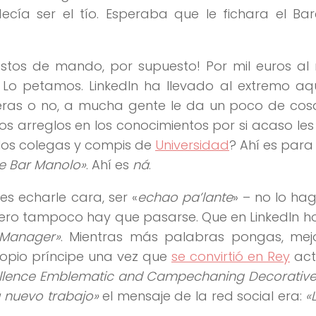
ecía ser el tío. Esperaba que le fichara el Ba
estos de mando, por supuesto! Por mil euros al
 Lo petamos. LinkedIn ha llevado al extremo aq
ieras o no, a mucha gente le da un poco de cos
s arreglos en los conocimientos por si acaso les 
n los colegas y compis de
Universidad
? Ahí es par
de Bar Manolo»
. Ahí es
ná
.
s echarle cara, ser «
echao pa’lante
» – no lo ha
Pero tampoco hay que pasarse. Que en LinkedIn h
 Manager»
. Mientras más palabras pongas, mejo
 propio príncipe una vez que
se convirtió en Rey
act
ellence Emblematic and Campechaning Decorative
su nuevo trabajo»
el mensaje de la red social era:
«