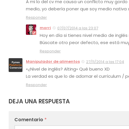
A mi lo del cv me causa un conflicto muy gordo
medio, yo debería poner que soy medio nativa x
Responder
morri
07/07/2014 a las 23:07
Hoy en día si tienes nivel medio de inglés
Búscate otro peor defecto, ese está muy
Responder
Manipulador de alimentos
27/11/2014 a las 17:04
«¿Nivel de inglés? Alting» Qué bueno XD
La verdad es que lo de adornar el currículum / pe
Responder
DEJA UNA RESPUESTA
Comentario
*