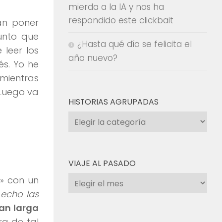
mierda a la IA y nos ha
respondido este clickbait
an poner
punto que
¿Hasta qué día se felicita el
 leer los
año nuevo?
és. Yo he
 mientras
 Luego va
HISTORIAS AGRUPADAS
Historias
agrupadas
VIAJE AL PASADO
Viaje
o» con un
al
 echo las
pasado
an larga
ra de tal