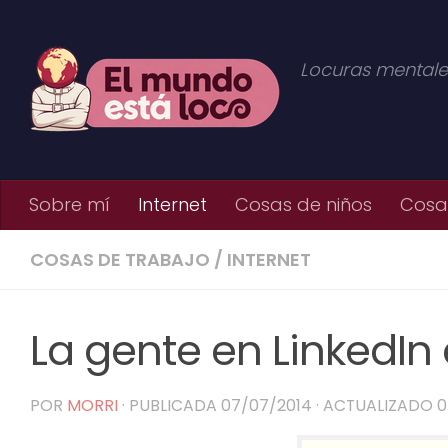
Saltar al contenido
Locuras mentale
Sobre mí
Internet
Cosas de niños
Cosas
COSAS DE TRABAJO
/
INTERNET
La gente en LinkedIn 
POR
MORRI
· PUBLICADA
07/07/2014
· ACTUALIZADO
0