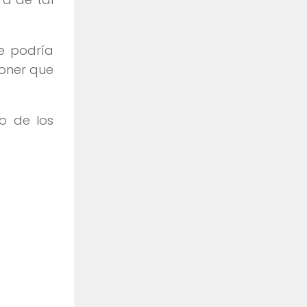
se podría
poner que
o de los