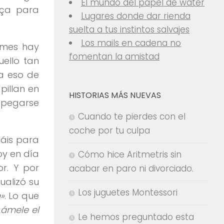
El mundo del papel de water
rça para
Lugares donde dar rienda
suelta a tus instintos salvajes
Los mails en cadena no
 mes hay
fomentan la amistad
uello tan
a eso de
pillan en
HISTORIAS MÁS NUEVAS
a pegarse
Cuando te pierdes con el
coche por tu culpa
gáis para
oy en día
Cómo hice Aritmetris sin
r. Y por
acabar en paro ni divorciado.
ualizó su
Los juguetes Montessori
»
. Lo que
Lámele el
Le hemos preguntado esta