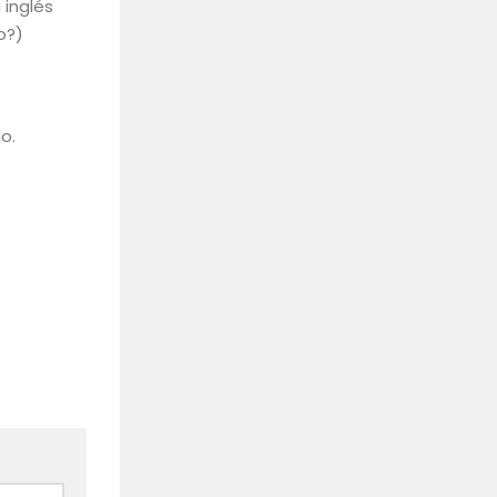
 inglés
o?)
o.