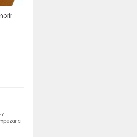
morir
oy
empezar a