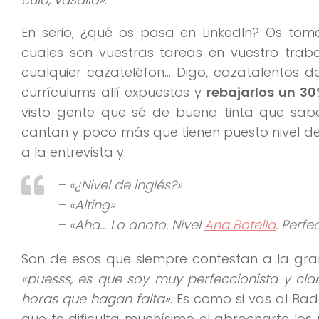
En serio, ¿qué os pasa en LinkedIn? Os t
cuales son vuestras tareas en vuestro traba
cualquier cazateléfon… Digo, cazatalentos 
currículums allí expuestos y
rebajarlos un 3
visto gente que sé de buena tinta que saben 
cantan y poco más que tienen puesto nivel d
a la entrevista y:
–
«¿Nivel de inglés?»
– «Alting»
– «Aha… Lo anoto. Nivel
Ana Botella
. Perfe
Son de esos que siempre contestan a la gra
«puesss, es que soy muy perfeccionista y cla
horas que hagan falta»
. Es como si vas al Ba
que te dificulta muchísimo el abrocharte los 