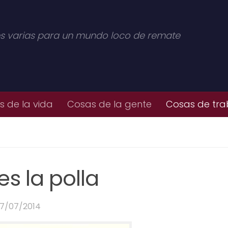
s varias para un mundo loco de remate
 de la vida
Cosas de la gente
Cosas de tra
es la polla
7/07/2014