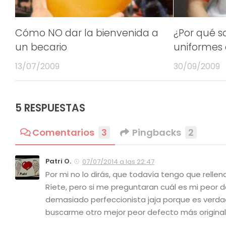
Cómo NO dar la bienvenida a
¿Por qué s
un becario
uniformes 
13/07/2009
30/09/2009
5 RESPUESTAS
Comentarios
3
Pingbacks
2
Patri O.
07/07/2014 a las 22:47
Por mi no lo dirás, que todavía tengo que rellen
Ríete, pero si me preguntaran cuál es mi peor
demasiado perfeccionista jaja porque es verda
buscarme otro mejor peor defecto más origina