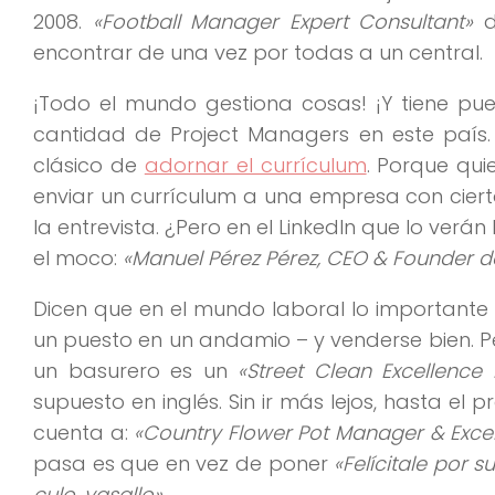
2008.
«Football Manager Expert Consultant»
d
encontrar de una vez por todas a un central.
¡Todo el mundo gestiona cosas! ¡Y tiene pu
cantidad de Project Managers en este país.
clásico de
adornar el currículum
. Porque qu
enviar un currículum a una empresa con cierto
la entrevista. ¿Pero en el LinkedIn que lo verá
el moco:
«Manuel Pérez Pérez, CEO & Founder 
Dicen que en el mundo laboral lo importante e
un puesto en un andamio – y venderse bien. 
un basurero es un
«Street Clean Excellence
supuesto en inglés. Sin ir más lejos, hasta el
cuenta a:
«Country Flower Pot Manager & Exc
pasa es que en vez de poner
«Felícitale por 
culo, vasallo»
.