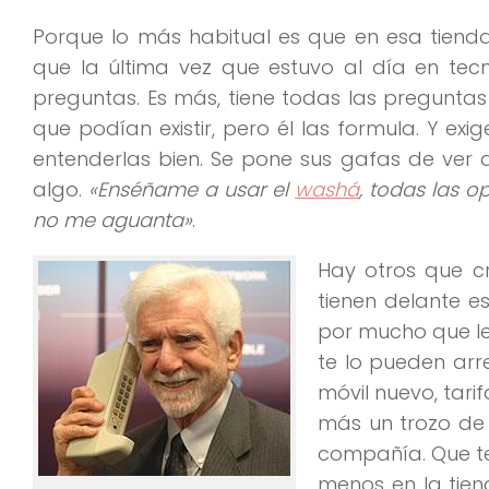
Porque lo más habitual es que en esa tiend
que la última vez que estuvo al día en te
preguntas. Es más, tiene todas las pregunt
que podían existir, pero él las formula. Y ex
entenderlas bien. Se pone sus gafas de ver d
algo.
«Enséñame a usar el
washá
, todas las o
no me aguanta»
.
Hay otros que cr
tienen delante e
por mucho que les
te lo pueden arr
móvil nuevo, tar
más un trozo de t
compañía. Que t
menos en la tie