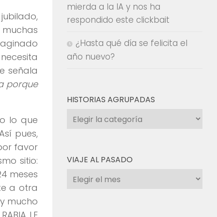
mierda a la IA y nos ha
jubilado,
respondido este clickbait
e muchas
imaginado
¿Hasta qué día se felicita el
 necesita
año nuevo?
le señala
ya porque
HISTORIAS AGRUPADAS
Historias
o lo que
agrupadas
sí pues,
por favor
VIAJE AL PASADO
mo sitio:
 24 meses
Viaje
te a otra
al
 y mucho
pasado
RABIA LE