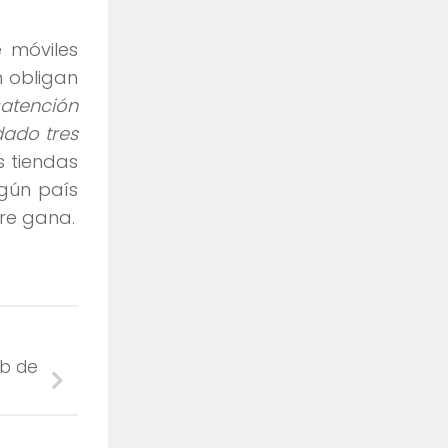
 móviles
n obligan
«atención
dado tres
s tiendas
lgún país
pre gana.
eb de