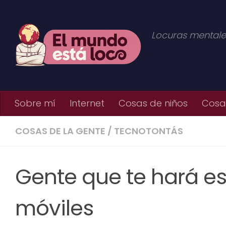
Saltar al contenido
Locuras mentale
Sobre mí
Internet
Cosas de niños
Cosas
COSAS DE LA GENTE
/
TECNOTONTÁS
Gente que te hará es
móviles