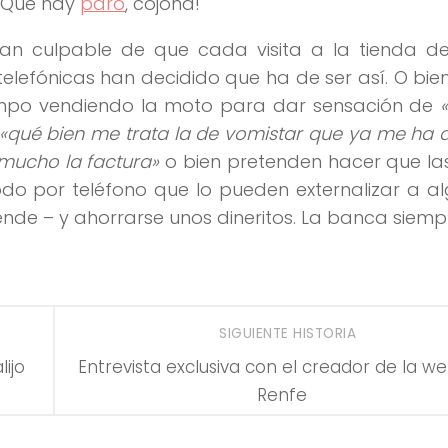
 ¡Que hay
paro
, cojona!
n culpable de que cada visita a la tienda de
telefónicas han decidido que ha de ser así. O bie
iempo vendiendo la moto para dar sensación de
«qué bien me trata la de vomistar que ya me ha 
mucho la factura»
o bien pretenden hacer que la
odo por teléfono que lo pueden externalizar a a
ende – y ahorrarse unos dineritos. La banca siem
SIGUIENTE HISTORIA
ijo
Entrevista exclusiva con el creador de la w
Renfe