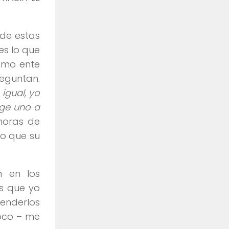
 de estas
es lo que
como ente
reguntan.
igual, yo
oge uno a
horas de
to que su
n en los
es que yo
tenderlos
loco – me