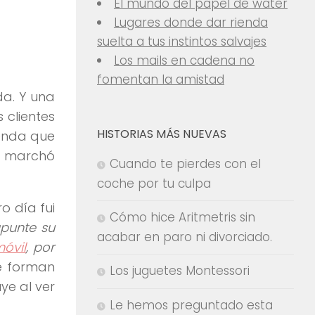
El mundo del papel de water
Lugares donde dar rienda
suelta a tus instintos salvajes
Los mails en cadena no
fomentan la amistad
da. Y una
 clientes
HISTORIAS MÁS NUEVAS
yenda que
e marchó
Cuando te pierdes con el
coche por tu culpa
o día fui
Cómo hice Aritmetris sin
apunte su
acabar en paro ni divorciado.
óvil
, por
Se forman
Los juguetes Montessori
ye al ver
Le hemos preguntado esta