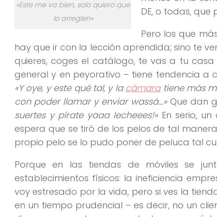
«Este me va bien, solo quiero que
DE, o todas, que 
lo arreglen»
Pero los que más 
hay que ir con la lección aprendida; sino te v
quieres, coges el catálogo, te vas a tu casa 
general y en peyorativo – tiene tendencia a co
«Y oye, y este qué tal, y la
cámara
tiene más me
con poder llamar y enviar wassá…»
Que dan ga
suertes y pírate yaaa lecheees!»
En serio, un
espera que se tiró de los pelos de tal maner
propio pelo se lo pudo poner de peluca tal cual
Porque en las tiendas de móviles se ju
establecimientos físicos: la ineficiencia empr
voy estresado por la vida, pero si ves la tie
en un tiempo prudencial – es decir, no un clie