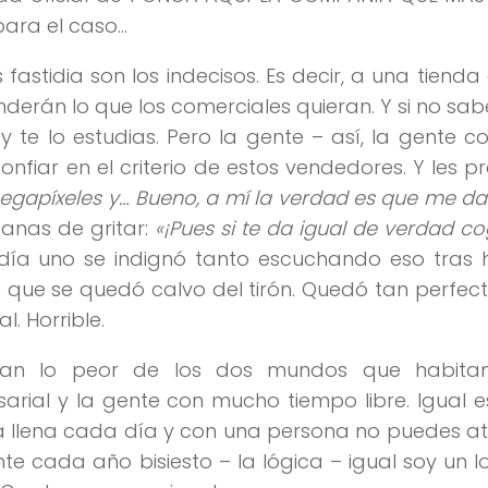
para el caso…
fastidia son los indecisos. Es decir, a una tienda
enderán lo que los comerciales quieran. Y si no sab
y te lo estudias. Pero la gente – así, la gente 
nfiar en el criterio de estos vendedores. Y les p
gapíxeles y… Bueno, a mí la verdad es que me da 
nas de gritar:
«¡Pues si te da igual de verdad c
 día uno se indignó tanto escuchando eso tras 
a que se quedó calvo del tirón. Quedó tan perfec
. Horrible.
ntan lo peor de los dos mundos que habita
esarial y la gente con mucho tiempo libre. Igual 
nda llena cada día y con una persona no puedes a
nte cada año bisiesto – la lógica – igual soy un 