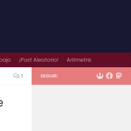
bajo
¡Post Aleatorio!
Aritmetris
1
SEGUIR:
e