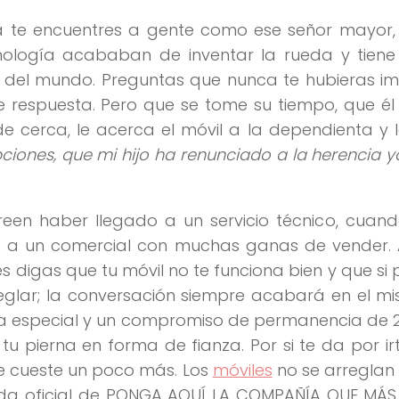
a te encuentres a gente como ese señor mayor, 
cnología acababan de inventar la rueda y tien
as del mundo. Preguntas que nunca te hubieras 
ige respuesta. Pero que se tome su tiempo, que él
e cerca, le acerca el móvil a la dependienta y 
pciones, que mi hijo ha renunciado a la herencia 
een haber llegado a un servicio técnico, cuand
s a un comercial con muchas ganas de vender. A
 digas que tu móvil no te funciona bien y que si 
eglar; la conversación siempre acabará en el mis
ifa especial y un compromiso de permanencia de
u pierna en forma de fianza. Por si te da por ir
e cueste un poco más. Los
móviles
no se arreglan
nda oficial de PONGA AQUÍ LA COMPAÑÍA QUE MÁS 