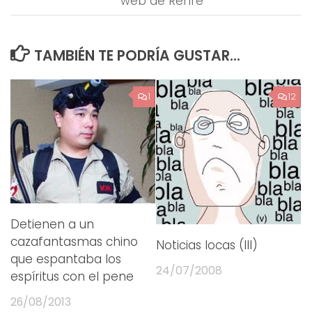
web de Renfe
TAMBIÉN TE PODRÍA GUSTAR...
1
12
Detienen a un
cazafantasmas chino
Noticias locas (III)
que espantaba los
24/07/2008
espíritus con el pene
26/08/2013