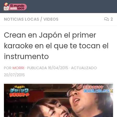
Saltar al contenido
NOTICIAS LOCAS
/
VIDEOS
2
Crean en Japón el primer
karaoke en el que te tocan el
instrumento
POR
MORRI
· PUBLICADA
16/04/2015
· ACTUALIZADO
20/07/2015