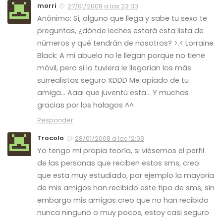
morri
27/01/2008 a las 23:33
Anónimo: Sí, alguno que llega y sabe tu sexo te
preguntas, ¿dónde leches estará esta lista de
números y qué tendrán de nosotros? >.< Lorraine
Black: A mi abuela no le llegan porque no tiene
móvil, pero si lo tuviera le llegarían los más
surrealistas seguro XDDD Me apiado de tu
amiga… Aaai que juventú esta… Y muchas
gracias por los halagos ^^
Responder
Trocolo
28/01/2008 a las 12:03
Yo tengo mi propia teoría, si viésemos el perfil
de las personas que reciben estos sms, creo
que esta muy estudiado, por ejemplo la mayoria
de mis amigos han recibido este tipo de sms, sin
embargo mis amigas creo que no han recibido
nunca ninguno o muy pocos, estoy casi seguro