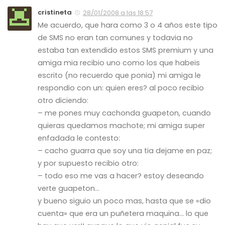
cristineta
28/01/2008 a las 18:57
Me acuerdo, que hara como 3 o 4 años este tipo
de SMS no eran tan comunes y todavia no
estaba tan extendido estos SMS premium y una
amiga mia recibio uno como los que habeis
escrito (no recuerdo que ponia) mi amiga le
respondio con un: quien eres? al poco recibio
otro diciendo:
– me pones muy cachonda guapeton, cuando
quieras quedamos machote; mi amiga super
enfadada le contesto:
– cacho guarra que soy una tia dejame en paz;
y por supuesto recibio otro:
– todo eso me vas a hacer? estoy deseando
verte guapeton…
y bueno siguio un poco mas, hasta que se «dio
cuenta» que era un puñetera maquina… lo que