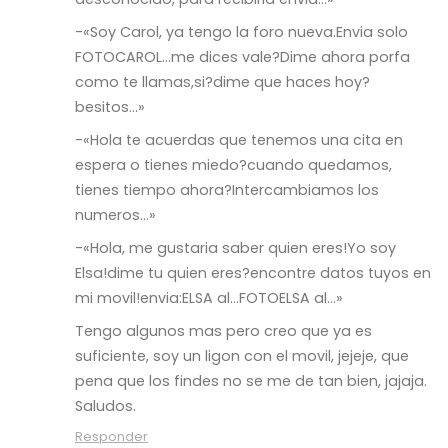
-«Soy Carol, ya tengo la foro nueva.Envia solo
FOTOCAROL…me dices vale?Dime ahora porfa
como te llamas,si?dime que haces hoy?
besitos…»
-«Hola te acuerdas que tenemos una cita en
espera o tienes miedo?cuando quedamos,
tienes tiempo ahora?Intercambiamos los
numeros…»
-«Hola, me gustaria saber quien eres!Yo soy
Elsa!dime tu quien eres?encontre datos tuyos en
mi movil!envia:ELSA al…FOTOELSA al…»
Tengo algunos mas pero creo que ya es
suficiente, soy un ligon con el movil, jejeje, que
pena que los findes no se me de tan bien, jajaja.
Saludos.
Responder