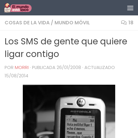
Saltar al contenido
COSAS DE LA VIDA
/
MUNDO MÓVIL
18
Los SMS de gente que quiere
ligar contigo
POR
MORRI
· PUBLICADA
26/01/2008
· ACTUALIZADO
15/08/2014