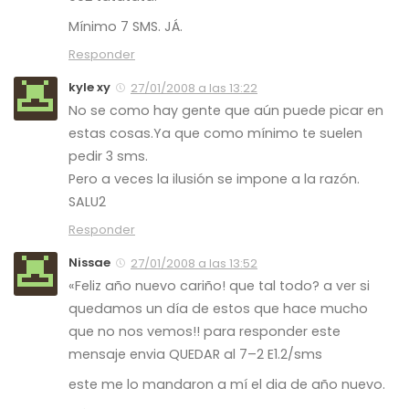
Mínimo 7 SMS. JÁ.
Responder
kyle xy
27/01/2008 a las 13:22
No se como hay gente que aún puede picar en
estas cosas.Ya que como mínimo te suelen
pedir 3 sms.
Pero a veces la ilusión se impone a la razón.
SALU2
Responder
Nissae
27/01/2008 a las 13:52
«Feliz año nuevo cariño! que tal todo? a ver si
quedamos un día de estos que hace mucho
que no nos vemos!! para responder este
mensaje envia QUEDAR al 7–2 E1.2/sms
este me lo mandaron a mí el dia de año nuevo.