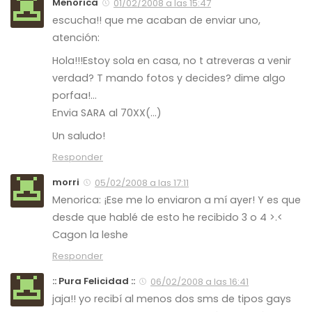
Menorica
01/02/2008 a las 15:47
escucha!! que me acaban de enviar uno,
atención:
Hola!!!Estoy sola en casa, no t atreveras a venir
verdad? T mando fotos y decides? dime algo
porfaa!…
Envia SARA al 70XX(…)
Un saludo!
Responder
morri
05/02/2008 a las 17:11
Menorica: ¡Ese me lo enviaron a mí ayer! Y es que
desde que hablé de esto he recibido 3 o 4 >.<
Cagon la leshe
Responder
:: Pura Felicidad ::
06/02/2008 a las 16:41
jaja!! yo recibí al menos dos sms de tipos gays