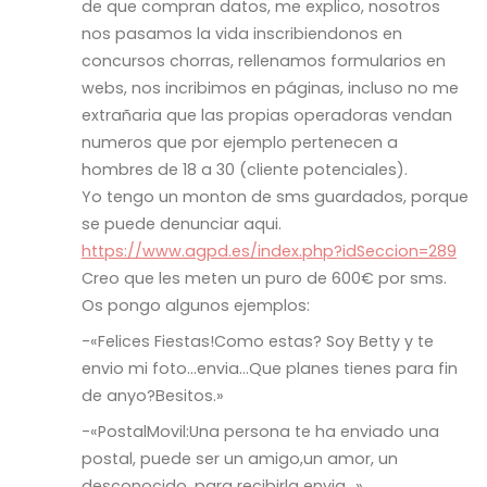
de que compran datos, me explico, nosotros
nos pasamos la vida inscribiendonos en
concursos chorras, rellenamos formularios en
webs, nos incribimos en páginas, incluso no me
extrañaria que las propias operadoras vendan
numeros que por ejemplo pertenecen a
hombres de 18 a 30 (cliente potenciales).
Yo tengo un monton de sms guardados, porque
se puede denunciar aqui.
https://www.agpd.es/index.php?idSeccion=289
Creo que les meten un puro de 600€ por sms.
Os pongo algunos ejemplos:
-«Felices Fiestas!Como estas? Soy Betty y te
envio mi foto…envia…Que planes tienes para fin
de anyo?Besitos.»
-«PostalMovil:Una persona te ha enviado una
postal, puede ser un amigo,un amor, un
desconocido, para recibirla envia…»