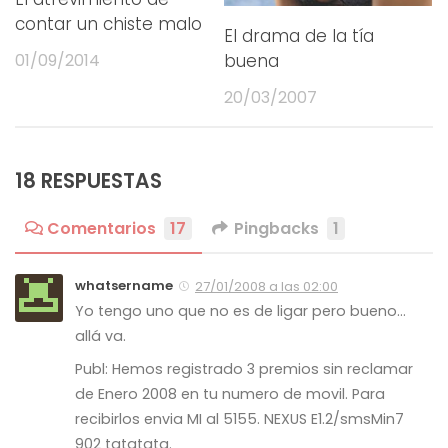
contar un chiste malo
El drama de la tía
01/09/2014
buena
20/03/2007
18 RESPUESTAS
Comentarios
17
Pingbacks
1
whatsername
27/01/2008 a las 02:00
Yo tengo uno que no es de ligar pero bueno…
allá va.
Publ: Hemos registrado 3 premios sin reclamar
de Enero 2008 en tu numero de movil. Para
recibirlos envia MI al 5155. NEXUS E1.2/smsMin7
902 tatatata.