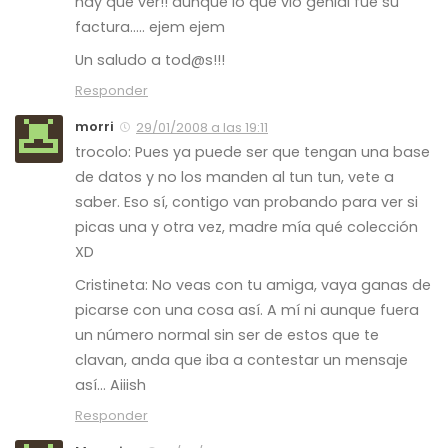
hay que ver!! aunque lo que vio genial fue su
factura….. ejem ejem
Un saludo a tod@s!!!
Responder
morri
29/01/2008 a las 19:11
trocolo: Pues ya puede ser que tengan una base
de datos y no los manden al tun tun, vete a
saber. Eso sí, contigo van probando para ver si
picas una y otra vez, madre mía qué colección
XD
Cristineta: No veas con tu amiga, vaya ganas de
picarse con una cosa así. A mí ni aunque fuera
un número normal sin ser de estos que te
clavan, anda que iba a contestar un mensaje
así… Aiiish
Responder