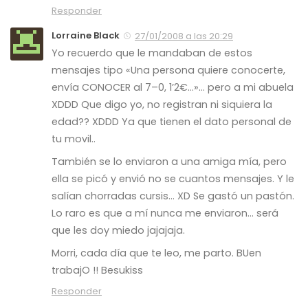
Responder
Lorraine Black
27/01/2008 a las 20:29
Yo recuerdo que le mandaban de estos
mensajes tipo «Una persona quiere conocerte,
envía CONOCER al 7–0, 1’2€…»… pero a mi abuela
XDDD Que digo yo, no registran ni siquiera la
edad?? XDDD Ya que tienen el dato personal de
tu movil..
También se lo enviaron a una amiga mía, pero
ella se picó y envió no se cuantos mensajes. Y le
salían chorradas cursis… XD Se gastó un pastón.
Lo raro es que a mí nunca me enviaron… será
que les doy miedo jajajaja.
Morri, cada día que te leo, me parto. BUen
trabajO !! Besukiss
Responder