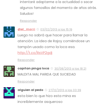
intentaré adaptarme a la actualidad o sacar
algunos famosillos del momento de años atrás.
Saludos!
Responder
@el_morri
03/02/2013 a las 15:19
Luego no sabrá que hacer para llamar la
atención. La idea de Rajoy comiéndose un
tampón usado como la loca esa.
http://t.co/RsVP2gdj
Responder
capitan pinga loca
30/08/2013 a las 18:21
MALDITA MAL PARIDA QUE SUCIEDAD
Responder
alguien al pedo
27/12/2013 a las 03:39
esta bien lo que hizo esta mina es
increíblemente asqueroso