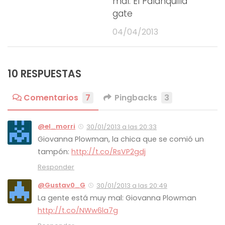
mal: El Palanquilla
gate
04/04/2013
10 RESPUESTAS
Comentarios
7
Pingbacks
3
@el_morri
30/01/2013 a las 20:33
Giovanna Plowman, la chica que se comió un
tampón:
http://t.co/RsVP2gdj
Responder
@Gustav0_G
30/01/2013 a las 20:49
La gente está muy mal: Giovanna Plowman
http://t.co/NWw6la7g