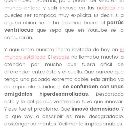
que innovar. Además, para poder ser vista en el
mundo entero y salir incluso en las
noticias
no
puedes ser tampoco muy explícita. Es decir: si a
alguna chica se le ha ocurrido hacer el
parrús
ventrílocuo
que sepa que en Youtube se lo
censurarán.
Y aquí entra nuestra ínclita invitada de hoy en
El
mundo está loco
. El
escote
no llamaba mucho la
atención por mucho que fuera difícil de
diferenciar entre éste y el cuello. Que parece que
tenga una papada extrema doble. Más arriba ya
es imposible subirlas o
se confunden con unas
amígdalas hiperdesarrolladas
. Descartado
esto y lo del parrús ventrílocuo tuvo que innovar.
Y ese fue el problema. Que
innovó demasiado
. Y
lo que voy a describir es muy desagradable,
absténganse mentes fácilmente impresionables.