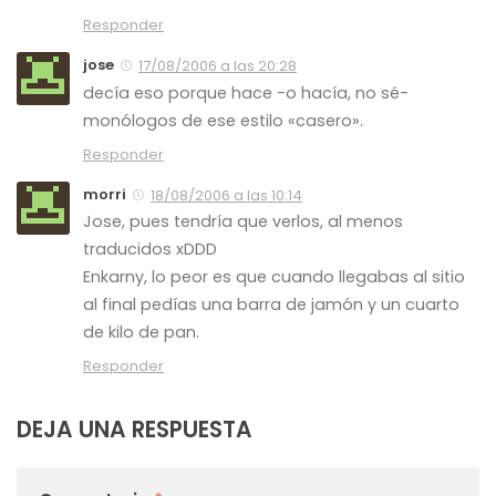
Responder
jose
17/08/2006 a las 20:28
decía eso porque hace -o hacía, no sé-
monólogos de ese estilo «casero».
Responder
morri
18/08/2006 a las 10:14
Jose, pues tendría que verlos, al menos
traducidos xDDD
Enkarny, lo peor es que cuando llegabas al sitio
al final pedías una barra de jamón y un cuarto
de kilo de pan.
Responder
DEJA UNA RESPUESTA