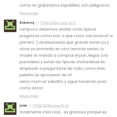
como en golpetazos espaldiles, son peligrosos.
Responder
Enkarny
17/08/2006 a las 14:12
tampoco debemos olvidar otras tipicas
preguntas como son, a que curso vas bonica? a
primero :) andaaaaaaa que grande estas ya y
otras ya entrando en otro tema ke serian, tu
madre te manda a comprar el pan, llegas a la
panaderia y estan las tipicas chafarderas ke
empiezan a preguntarte de todo, como eres
pekeña se aprovexan de ti!!
weno morri un saludito y sigue haciendo post
como estos
Responder
jose
17/08/2006 a las 15:20
totalmente chris rock… es gracioso porque es