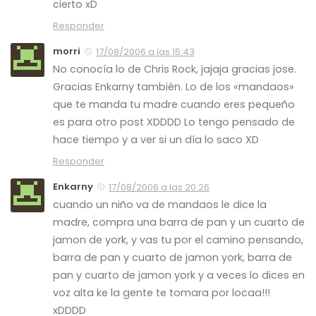
cierto xD
Responder
morri
17/08/2006 a las 15:43
No conocía lo de Chris Rock, jajaja gracias jose.
Gracias Enkarny también. Lo de los «mandaos»
que te manda tu madre cuando eres pequeño
es para otro post XDDDD Lo tengo pensado de
hace tiempo y a ver si un día lo saco XD
Responder
Enkarny
17/08/2006 a las 20:26
cuando un niño va de mandaos le dice la
madre, compra una barra de pan y un cuarto de
jamon de york, y vas tu por el camino pensando,
barra de pan y cuarto de jamon york, barra de
pan y cuarto de jamon york y a veces lo dices en
voz alta ke la gente te tomara por locaa!!!
xDDDD