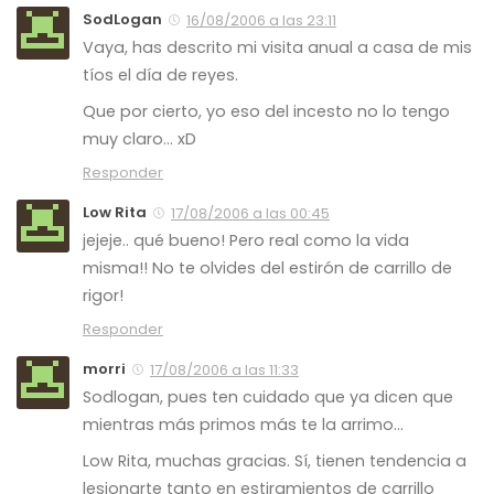
SodLogan
16/08/2006 a las 23:11
Vaya, has descrito mi visita anual a casa de mis
tíos el día de reyes.
Que por cierto, yo eso del incesto no lo tengo
muy claro… xD
Responder
Low Rita
17/08/2006 a las 00:45
jejeje.. qué bueno! Pero real como la vida
misma!! No te olvides del estirón de carrillo de
rigor!
Responder
morri
17/08/2006 a las 11:33
Sodlogan, pues ten cuidado que ya dicen que
mientras más primos más te la arrimo…
Low Rita, muchas gracias. Sí, tienen tendencia a
lesionarte tanto en estiramientos de carrillo