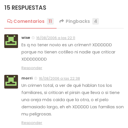
15 RESPUESTAS
Comentarios
11
Pingbacks
4
wise
16/08/2006 a las 22:11
Es q no tener novio es un crímen!! XDDDDDD
porque no tienen cotilleo ni nadie que criticar
XDDDDDDDD
Responder
morri
16/08/2006 a las 22:38
Un crimen total, a ver de qué hablan tos los
familiares, si critican el pirsin que lleva o si tiene
una oreja más caida que la otra, o el pelo
demasiado largo, eh eh XDDDDD Las familias son
mu peligrosas.
Responder