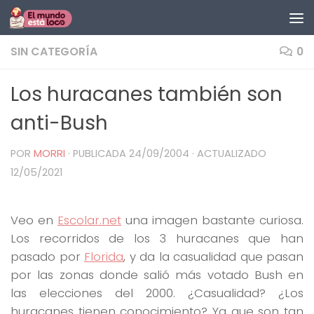
Saltar al contenido
SIN CATEGORÍA
0
Los huracanes también son
anti-Bush
POR
MORRI
· PUBLICADA
24/09/2004
· ACTUALIZADO
12/05/2021
Veo en
Escolar.net
una imagen bastante curiosa.
Los recorridos de los 3 huracanes que han
pasado por
Florida
, y da la casualidad que pasan
por las zonas donde salió más votado Bush en
las elecciones del 2000. ¿Casualidad? ¿Los
huracanes tienen conocimiento? Ya que son tan