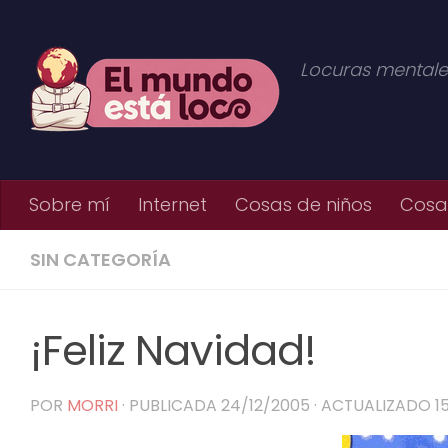
Saltar al contenido
Locuras mentale
Sobre mí
Internet
Cosas de niños
Cosas
SIN CATEGORÍA
¡Feliz Navidad!
POR
MORRI
· PUBLICADA
24/12/2005
· ACTUALIZADO
1