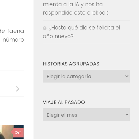
mierda a la IA y nos ha
respondido este clickbait
¿Hasta qué día se felicita el
de faena
año nuevo?
el número
HISTORIAS AGRUPADAS
Historias
agrupadas
VIAJE AL PASADO
Viaje
al
pasado
11