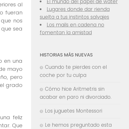
El mundo del papel de water
riores al
Lugares donde dar rienda
o fueran
suelta a tus instintos salvajes
s que nos
Los mails en cadena no
í que sea
fomentan la amistad
HISTORIAS MÁS NUEVAS
lo en una
Cuando te pierdes con el
 de mayo
coche por tu culpa
año, pero
 el grado
Cómo hice Aritmetris sin
acabar en paro ni divorciado.
Los juguetes Montessori
na feliz
Le hemos preguntado esta
ntar. Que