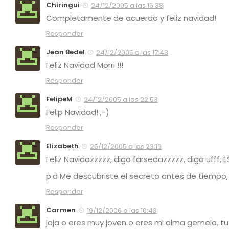
Chiringui
24/12/2005 a las 16:38
Completamente de acuerdo y feliz navidad!
Responder
Jean Bedel
24/12/2005 a las 17:43
Feliz Navidad Morri !!!
Responder
FelipeM
24/12/2005 a las 22:53
Felip Navidad! ;-)
Responder
Elizabeth
25/12/2005 a las 23:19
Feliz Navidazzzzz, digo farsedazzzzz, digo ufff, E
p.d Me descubriste el secreto antes de tiempo,
Responder
Carmen
19/12/2006 a las 10:43
jaja o eres muy joven o eres mi alma gemela, t