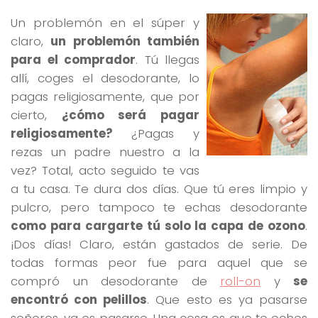
Un problemón en el súper y
claro,
un problemón también
para el comprador
. Tú llegas
allí, coges el desodorante, lo
pagas religiosamente, que por
cierto,
¿cómo será pagar
religiosamente?
¿Pagas y
rezas un padre nuestro a la
vez? Total, acto seguido te vas
a tu casa. Te dura dos días. Que tú eres limpio y
pulcro, pero tampoco te echas desodorante
como para cargarte tú solo la capa de ozono
.
¡Dos días! Claro, están gastados de serie. De
todas formas peor fue para aquel que se
compró un desodorante de
roll-on
y
se
encontró con pelillos
. Que esto es ya pasarse
señores, ya es pasarse. Una cosa es que te eches