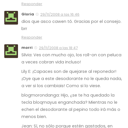
Responder
Gloria
29/11/2008 a las 16:46
dios que asco cawen tó. Gracias por el consejo.
brr
Responder
morri
29/11/2008 a las 18:47
Silvia: Ves con mucho ojo, los roll-on con peluca
a veces cobran vida incluso!
Lily E: ¡Capaces son de quejarse al reponedor!
¡Oye que a este desodorante no le queda nada,
a ver si los cambiais! Como si lo viese.
blogmorondanga: Hijo, ¿se te ha quedado la
tecla bloqmayus enganchada? Mientras no le
echen el desodorante al pepino todo irá más o
menos bien.
Jean: Sí, no sólo porque estén gastados, en