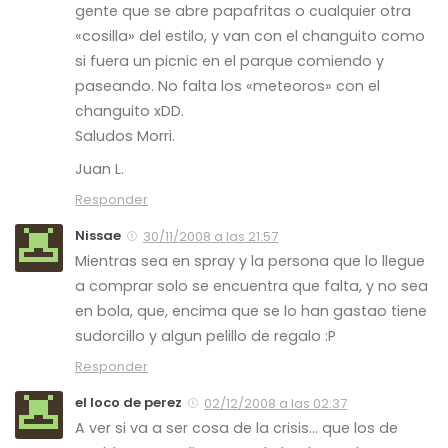
gente que se abre papafritas o cualquier otra
«cosilla» del estilo, y van con el changuito como
si fuera un picnic en el parque comiendo y
paseando. No falta los «meteoros» con el
changuito xDD.
Saludos Morri.
Juan L.
Responder
Nissae
30/11/2008 a las 21:57
Mientras sea en spray y la persona que lo llegue
a comprar solo se encuentra que falta, y no sea
en bola, que, encima que se lo han gastao tiene
sudorcillo y algun pelillo de regalo :P
Responder
el loco de perez
02/12/2008 a las 02:37
A ver si va a ser cosa de la crisis… que los de