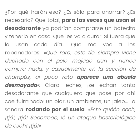
¿Por qué harán eso? ¿Es sólo para ahorrar? ¿Es
necesario? Que total,
para las veces que usan el
desodorante
ya podrían comprarse un botecito
y tenerlo en casa. Que les va a durar. Si fuera que
lo usan cada día… Que me veo a los
reponedores:
«Qué raro, este tío siempre viene
duchado con el pelo mojado aún y nunca
compra nada, y casualmente en la sección de
champús, al poco rato
aparece una abuela
desmayada
«
. Claro leches, ¡se echan tanto
desodorante que cualquiera que pase por ahí
cae fulminado! Un olor, un ambiente, un jaleo… La
señora
rodando por el suelo
:
«Esto quéée eeeh,
¡tjó!, ¡tjó! Socorrooo, ¡é un ataque basteriológico
de esoh! ¡tjú!»