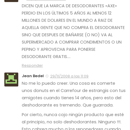
DICEN QUE LA MARCA DE DESODORANTES «AXE»
PERDIO EN LOS ÚLTIMOS 5 AÑOS AL MENOS 12
MILLONES DE DOLARES EN EL MUNDO A RAIZ DE
AQUELLA GENTE QUE NO COMPRA EL DESODORANTE
SINO QUE DESPUES DE BAÑARSE (O NO) VA AL
SUPERMERCADO A COMPRAR CONDIMENTOS O UN
PEPINO Y APROVECHA PARA PONERSE
DESODORANTE GRATIS….
Responder
Jean Bedel
29/11/2008 a las 11:09
No me lo puedo creer. Una cosa es comerte
unos donuts en el Carrefour de estrangis con tus
amigotes cuando tienes 14 años, pero esto del
deshodorante es tremendo. Que guarrada.
Por cierto, nunca cojo ningún producto que esté
al principio, no solo deshodorantes. Ninguno !!!.
Esto cabrea mucho a los reponedores cuando