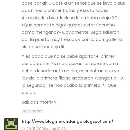
pase por ahi… Cazé a un señor que se llevo a sus
dos niños a comer frutas y eso, tu sabes.
Alimentarles bien. Incluso le armaba relajo XD
«Que comas te digo! quieres estar flacucho
como mengano?» Obviamente luego salieron
por la puerta muy frescos y con la barriga llena
sin pasar por caja lii
Y es obvio que no se debe agarrar el primer
desodorante. Es mas, quizas los que se van a
echar desodorante un dia, encuentran que ya
los de la primera fila se acabaron «venga tio! :O
la segunda.. se nos acabo la primera :/» Que
cosas…
Saludos morri^^
Responder
http://www.blogmorondanga.blogspot.com/
29/11/2008 a las 01:36