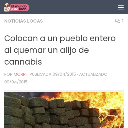
Saltar al contenido
NOTICIAS LOCAS
1
Colocan a un pueblo entero
al quemar un alijo de
cannabis
POR
MORRI
· PUBLICADA
09/04/2015
· ACTUALIZADO
09/04/2015