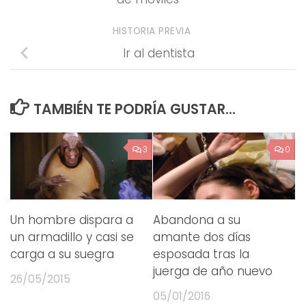
HISTORIA PREVIA
Ir al dentista
TAMBIÉN TE PODRÍA GUSTAR...
3
0
Un hombre dispara a
Abandona a su
un armadillo y casi se
amante dos días
carga a su suegra
esposada tras la
juerga de año nuevo
26/05/2015
05/01/2016