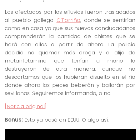
Los afectados por los efluvios fueron trasladados
al pueblo gallego
O’Porriño
, donde se sentirían
como en casa ya que sus nuevos conciudadanos
comprenderán la cantidad de chistes que se
hará con ellos a partir de ahora. La policía
decidió no quemar más droga y el alijo de
metanfetamina que tenían a mano lo
destruyeron de otra manera, aunque no
descartamos que los hubieran disuelto en el río
donde ahora los peces beberán y bailarán por
sevillanas. Seguiremos informando, o no.
[Noticia original]
Bonus:
Esto ya pasó en EEUU. O algo así.