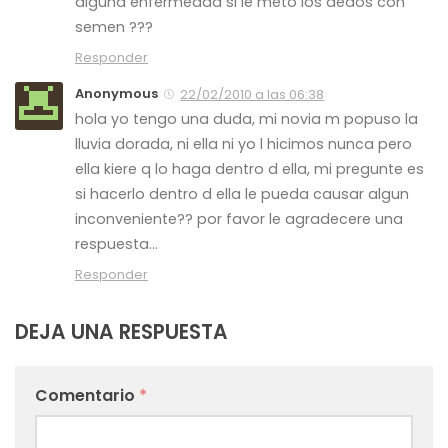
alguna enfermedad si le meto los dedos con
semen ???
Responder
Anonymous
22/02/2010 a las 06:38
hola yo tengo una duda, mi novia m popuso la
lluvia dorada, ni ella ni yo l hicimos nunca pero
ella kiere q lo haga dentro d ella, mi pregunte es
si hacerlo dentro d ella le pueda causar algun
inconveniente?? por favor le agradecere una
respuesta…
Responder
DEJA UNA RESPUESTA
Comentario
*