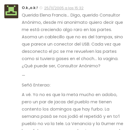
O.k.,o.k.!
25/11/2005 a las 15:32
Querida Elena Francis… Digo, querido Consultor
Anónimo, desde mi anonimato quiero decir que
me está creciendo algo raro en las partes.
Asoma un cablecillo que no es del tampax, sino
que parece un conector del USB. Cada vez que
desconecto el pc se me revuelven las partes
como si tuviera gases en el choch… la vagina.
¿Qué puede ser, Consultor Anónimo?
—
Señó Enterao:
A vé. Yo no es que la meta mucho en adobo,
pero un par de jacas del pueblo me tienen
contento los domingos que hay furbo. La
semana pasá se nos jodió el repetidó y en to’l
pueblo no va la tele. La Venancia y la Gumer me