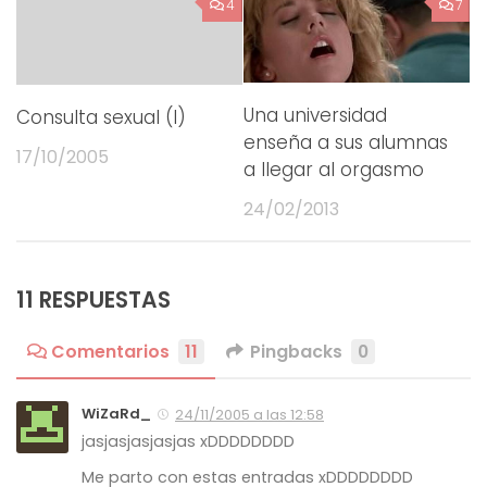
4
7
Una universidad
Consulta sexual (I)
enseña a sus alumnas
17/10/2005
a llegar al orgasmo
24/02/2013
11 RESPUESTAS
Comentarios
11
Pingbacks
0
WiZaRd_
24/11/2005 a las 12:58
jasjasjasjasjas xDDDDDDDD
Me parto con estas entradas xDDDDDDDD