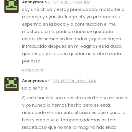
Anonymous
15/10/2007 a las 11:24
soy una chica y estoy preocupada. masturbe a
mipareja y eyaculo. luego el y yo pribamos su
esperma en la boca y a continuacion el me
masturbo a mi. podrian haberse quedado
restos de semen en los dedos y que se hayan
introducido despues en mi vagina? es la duda
que tengo y si podria quedarme embarazada
por esto
Responder
Anonymous
25/05/2008 a las 01:44
Hola seño!!!
Queria hacerle una consulta,resulta que mi novio
y yo nunca lo hemos hecho pero se está
acercando el momento,el caso es que nunca lo
hice y creo que el tampoco,ademas es tan
respetuoso que no me lo imagino haciendo