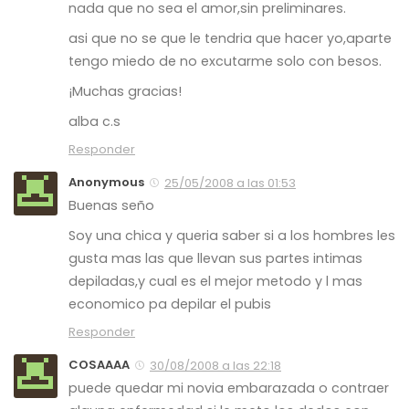
nada que no sea el amor,sin preliminares.
asi que no se que le tendria que hacer yo,aparte
tengo miedo de no excutarme solo con besos.
¡Muchas gracias!
alba c.s
Responder
Anonymous
25/05/2008 a las 01:53
Buenas seño
Soy una chica y queria saber si a los hombres les
gusta mas las que llevan sus partes intimas
depiladas,y cual es el mejor metodo y l mas
economico pa depilar el pubis
Responder
COSAAAA
30/08/2008 a las 22:18
puede quedar mi novia embarazada o contraer