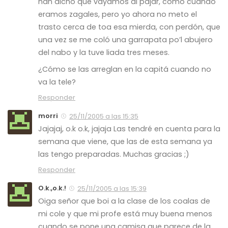
han dicho que vayamos al pajar, como cuando
eramos zagales, pero yo ahora no meto el
trasto cerca de toa esa mierda, con perdón, que
una vez se me coló una garrapata po’l abujero
del nabo y la tuve liada tres meses.
¿Cómo se las arreglan en la capitá cuando no
va la tele?
Responder
morri
25/11/2005 a las 15:35
Jajajaj, o.k o.k, jajaja Las tendré en cuenta para la
semana que viene, que las de esta semana ya
las tengo preparadas. Muchas gracias ;)
Responder
O.k.,o.k.!
25/11/2005 a las 15:39
Oiga señor que boi a la clase de los coalas de
mi cole y que mi profe está muy buena menos
cuando se pone una camisa que parece de la