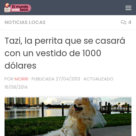
Saltar al contenido
NOTICIAS LOCAS
4
Tazi, la perrita que se casará
con un vestido de 1000
dólares
POR
MORRI
· PUBLICADA
27/04/2013
· ACTUALIZADO
16/08/2014