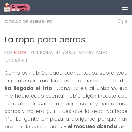
Saltar al contenido
COSAS DE ANIMALES
3
La ropa para perros
POR
MORRI
· PUBLICADA
14/11/2006
· ACTUALIZADO
15/08/2014
Como os habréis dado cuenta todos, sobre todo
la gente que me lee desde el hemisferio norte,
ha llegado el frío
. ¡Coño! Diréis al unísono. ¡No
me había dado cuenta! Había algún incauto que
aún salía a la calle en manga corta y pantalones
cortos y no era guiri. Pues que lo sepa, ya hace
frío. La gente empieza a abrigarse porque hay
peligro de constipados y
el moqueo abunda
allá