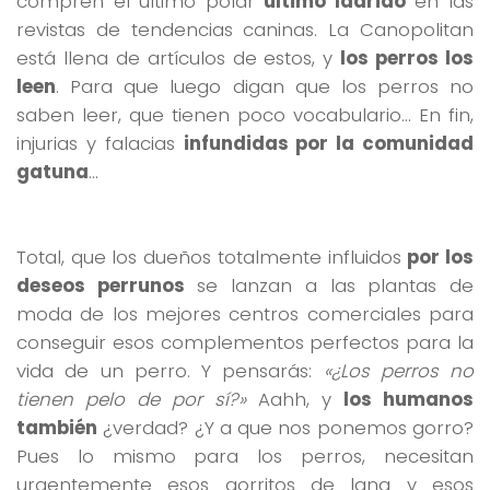
compren el último polar
último ladrido
en las
revistas de tendencias caninas. La Canopolitan
está llena de artículos de estos, y
los perros los
leen
. Para que luego digan que los perros no
saben leer, que tienen poco vocabulario… En fin,
injurias y falacias
infundidas por la comunidad
gatuna
…
Total, que los dueños totalmente influidos
por los
deseos perrunos
se lanzan a las plantas de
moda de los mejores centros comerciales para
conseguir esos complementos perfectos para la
vida de un perro. Y pensarás:
«¿Los perros no
tienen pelo de por sí?»
Aahh, y
los humanos
también
¿verdad? ¿Y a que nos ponemos gorro?
Pues lo mismo para los perros, necesitan
urgentemente esos gorritos de lana y esos