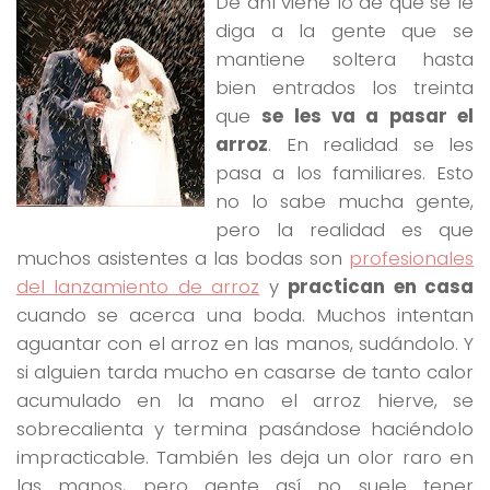
De ahí viene lo de que se le
diga a la gente que se
mantiene soltera hasta
bien entrados los treinta
que
se les va a pasar el
arroz
. En realidad se les
pasa a los familiares. Esto
no lo sabe mucha gente,
pero la realidad es que
muchos asistentes a las bodas son
profesionales
del lanzamiento de arroz
y
practican en casa
cuando se acerca una boda. Muchos intentan
aguantar con el arroz en las manos, sudándolo. Y
si alguien tarda mucho en casarse de tanto calor
acumulado en la mano el arroz hierve, se
sobrecalienta y termina pasándose haciéndolo
impracticable. También les deja un olor raro en
las manos, pero gente así no suele tener