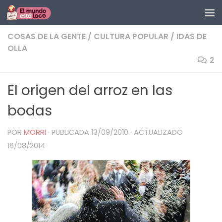
Saltar al contenido
COSAS DE LA GENTE
/
CULTURA POPULAR
/
IDAS DE
OLLA
2
El origen del arroz en las
bodas
POR
MORRI
· PUBLICADA
13/09/2010
· ACTUALIZADO
16/08/2014