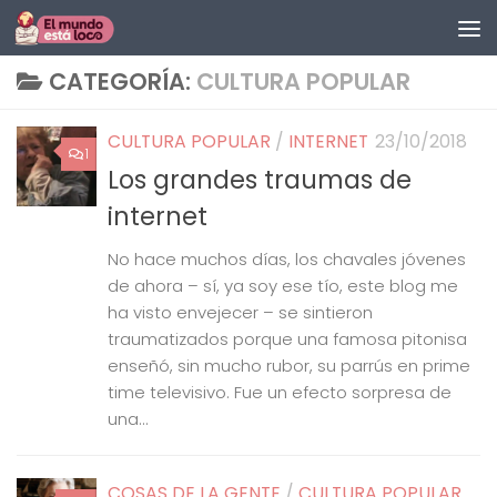
Saltar al contenido
CATEGORÍA:
CULTURA POPULAR
CULTURA POPULAR
/
INTERNET
23/10/2018
1
Los grandes traumas de
internet
No hace muchos días, los chavales jóvenes
de ahora – sí, ya soy ese tío, este blog me
ha visto envejecer – se sintieron
traumatizados porque una famosa pitonisa
enseñó, sin mucho rubor, su parrús en prime
time televisivo. Fue un efecto sorpresa de
una...
COSAS DE LA GENTE
/
CULTURA POPULAR