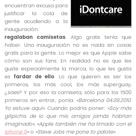
encuentran excusa para
justificar la cola de
gente acudiendo a la
inauguración:
regalaban camisetas
. Algo gratis tenía que
haber. Una inauguración no es nada sin cosas
gratis para la gente. Lo mejor es que Apple sabe
cómo son sus fans. En realidad no es que les
guste especialmente la marca, lo que les gusta
es
fardar de ello
. Lo que quieren es ser los
primeros, los más cool, los más superguay,
¿
saes
? Y por eso la camiseta, sólo para los 1500
primeros en entrar, ponía:
«Barcelona 04.09.2010.
Yo estuve aquí»
. Cuando podría poner:
«Soy más
gilipichis de lo que mis amigos jamás habrían
imaginado»
,
«Apple también me ha timado con el
Iphone 5
«
o
«Steve Jobs me pone to palote»
.