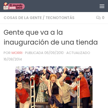
Saltar al contenido
COSAS DE LA GENTE
/
TECNOTONTÁS
0
Gente que va a la
inauguración de una tienda
POR
MORRI
· PUBLICADA
06/09/2010
· ACTUALIZADO
16/08/2014