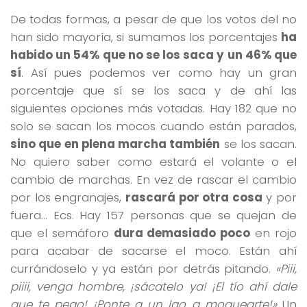
De todas formas, a pesar de que los votos del no
han sido mayoría, si sumamos los porcentajes
ha
habido un 54% que no se los saca y un 46% que
sí
. Así pues podemos ver como hay un gran
porcentaje que sí se los saca y de ahí las
siguientes opciones más votadas. Hay 182 que no
solo se sacan los mocos cuando están parados,
sino que en plena marcha también
se los sacan.
No quiero saber como estará el volante o el
cambio de marchas. En vez de rascar el cambio
por los engranajes,
rascará por otra cosa
y por
fuera… Ecs. Hay 157 personas que se quejan de
que el semáforo
dura demasiado poco
en rojo
para acabar de sacarse el moco. Están ahí
currándoselo y ya están por detrás pitando.
«Piii,
piiii, venga hombre, ¡sácatelo ya! ¡El tío ahí dale
que te pego! ¡Ponte a un lao a moquearte!»
Un