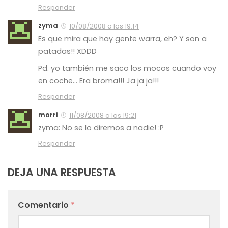
Responder
zyma
10/08/2008 a las 19:14
Es que mira que hay gente warra, eh? Y son a
patadas!! XDDD
Pd. yo también me saco los mocos cuando voy
en coche… Era broma!!! Ja ja ja!!!
Responder
morri
11/08/2008 a las 19:21
zyma: No se lo diremos a nadie! :P
Responder
DEJA UNA RESPUESTA
Comentario
*