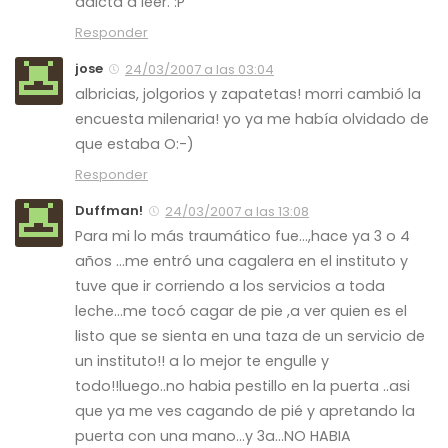
adicta a leer. :P
Responder
jose
24/03/2007 a las 03:04
albricias, jolgorios y zapatetas! morri cambió la
encuesta milenaria! yo ya me había olvidado de
que estaba O:-)
Responder
Duffman!
24/03/2007 a las 13:08
Para mi lo más traumático fue…,hace ya 3 o 4
años …me entró una cagalera en el instituto y
tuve que ir corriendo a los servicios a toda
leche…me tocó cagar de pie ,a ver quien es el
listo que se sienta en una taza de un servicio de
un instituto!! a lo mejor te engulle y
todo!!luego..no habia pestillo en la puerta ..asi
que ya me ves cagando de pié y apretando la
puerta con una mano…y 3a…NO HABIA