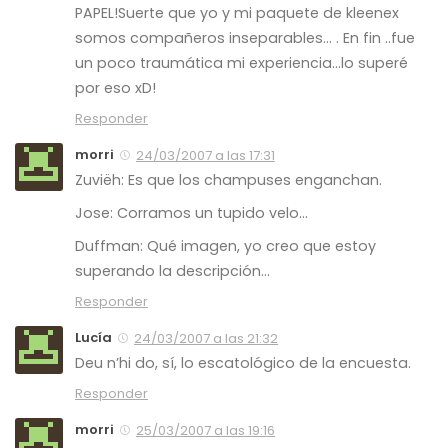
PAPEL!Suerte que yo y mi paquete de kleenex
somos compañeros inseparables… . En fin ..fue
un poco traumática mi experiencia…lo superé
por eso xD!
Responder
morri
24/03/2007 a las 17:31
Zuviëh: Es que los champuses enganchan.
Jose: Corramos un tupido velo…
Duffman: Qué imagen, yo creo que estoy
superando la descripción…
Responder
Lucía
24/03/2007 a las 21:32
Deu n’hi do, sí, lo escatológico de la encuesta.
Responder
morri
25/03/2007 a las 19:16