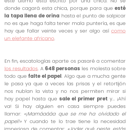
este último está escrito por una chica. No sé
donde cagará esta chica, porque para que
esté
la tapa llena de orina
hasta el punto de salpicar
no es que haga falta tener mala puntería, es que
hay que fallar veinte veces y ser algo así
como
un elefante africano
.
En fin, escatologías aparte os pasaré a comentar
los resultados
. A
648 personas
les molesta sobre
todo que
falte el papel
. Algo que a mucha gente
le pasa ya que a veces las prisas y el retortijón
nos nublan la vista y no nos permiten mirar si
hay papel hasta que
sale el primer pret
y… ¡Ahí
va! Si hay alguien en casa siempre puedes
llamar:
«¡Mamáaááa que se me ha olvidado el
papel!»
Y cuando te lo trae tiene la necesidad
imperiosa de comentar:
«Joder qué peste, estás