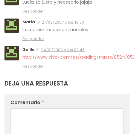
Lucía: Lo justo y necesario jajaja
Responder
María
27/03/2007 a las 15:30
los comentarios son mortales
Responder
Guille
24/01/2008 a las 02:46
http://www.chick.com/es/reading/tracts/0524/05
Responder
DEJA UNA RESPUESTA
Comentario
*