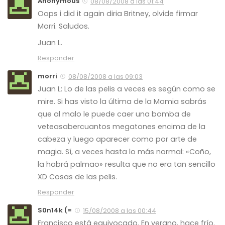
Anonymous
08/08/2008 a las 01:44
Oops i did it again diria Britney, olvide firmar
Morri. Saludos.
Juan L.
Responder
morri
08/08/2008 a las 09:03
Juan L: Lo de las pelis a veces es según como se
mire. Si has visto la última de la Momia sabrás
que al malo le puede caer una bomba de
veteasabercuantos megatones encima de la
cabeza y luego aparecer como por arte de
magia. Sí, a veces hasta lo más normal: «Coño,
la habrá palmao» resulta que no era tan sencillo
XD Cosas de las pelis.
Responder
S0n14k (=
15/08/2008 a las 00:44
Francisco está equivocado. En verano, hace frío.