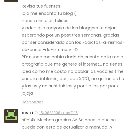
Revisa tus fuentes.
jaja me encanta tu blog (=
haces mis dias felices.
y ade+ q la mayoria de los bloggers te dejan
esperando por un post tres semanas. gracias
por ser considerado con los «adictos-a-reirnos-
de-cosas-de-internet» =D
PD: nunca me habia dado de cuenta de la mala
ortografia que me genero el internet… no tienes
idea como me costo no doblar las vocales (me
encata doblar iis, aas, oos XDD), no quitar las hs
y las us y no sustituir las y por ii o los por por x.
jajaja
Responder
morri
15/08/2008 a las 11:15
s0n14k: Muchas gracias ^^ Se hace lo que se
puede con esto de actualizar a menudo. A