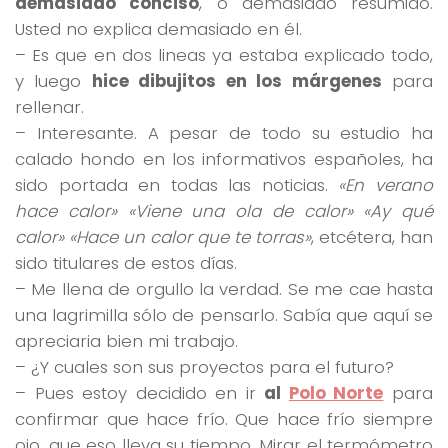
demasiado conciso
, o demasiado resumido.
Usted no explica demasiado en él.
– Es que en dos lineas ya estaba explicado todo,
y luego
hice dibujitos en los márgenes
para
rellenar.
– Interesante. A pesar de todo su estudio ha
calado hondo en los informativos españoles, ha
sido portada en todas las noticias.
«En verano
hace calor» «Viene una ola de calor» «Ay qué
calor» «Hace un calor que te torras»
, etcétera, han
sido titulares de estos días.
– Me llena de orgullo la verdad. Se me cae hasta
una lagrimilla sólo de pensarlo. Sabía que aquí se
apreciaria bien mi trabajo.
– ¿Y cuales son sus proyectos para el futuro?
– Pues estoy decidido en ir
al
Polo Norte
para
confirmar que hace frío. Que hace frío siempre
ojo, que eso lleva su tiempo. Mirar el termómetro