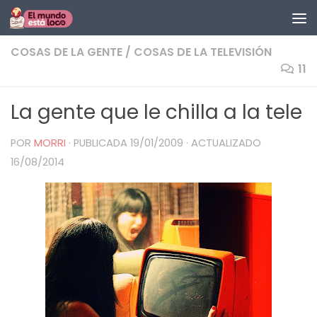
Saltar al contenido
COSAS DE LA GENTE
/
COSAS DE LA TELEVISIÓN
11
La gente que le chilla a la tele
POR
MORRI
· PUBLICADA
19/01/2009
· ACTUALIZADO
16/08/2014