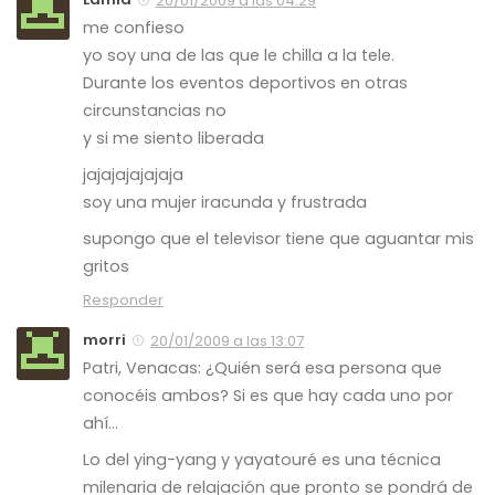
20/01/2009 a las 04:29
me confieso
yo soy una de las que le chilla a la tele.
Durante los eventos deportivos en otras
circunstancias no
y si me siento liberada
jajajajajajaja
soy una mujer iracunda y frustrada
supongo que el televisor tiene que aguantar mis
gritos
Responder
morri
20/01/2009 a las 13:07
Patri, Venacas: ¿Quién será esa persona que
conocéis ambos? Si es que hay cada uno por
ahí…
Lo del ying-yang y yayatouré es una técnica
milenaria de relajación que pronto se pondrá de