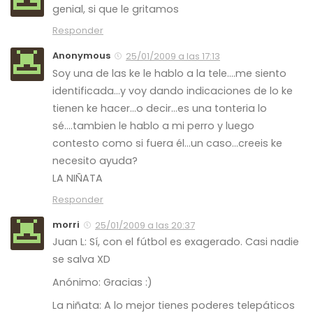
genial, si que le gritamos
Responder
Anonymous
25/01/2009 a las 17:13
Soy una de las ke le hablo a la tele….me siento
identificada…y voy dando indicaciones de lo ke
tienen ke hacer…o decir…es una tonteria lo
sé….tambien le hablo a mi perro y luego
contesto como si fuera él…un caso…creeis ke
necesito ayuda?
LA NIÑATA
Responder
morri
25/01/2009 a las 20:37
Juan L: Sí, con el fútbol es exagerado. Casi nadie
se salva XD
Anónimo: Gracias :)
La niñata: A lo mejor tienes poderes telepáticos