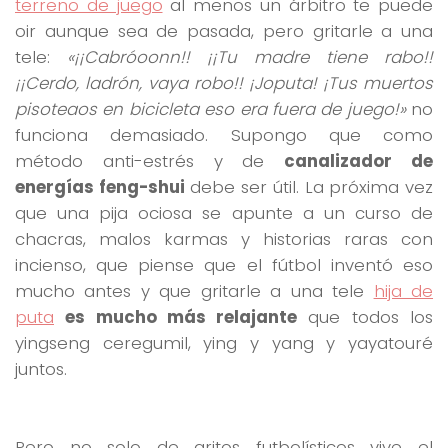
terreno de juego
al menos un árbitro te puede
oir aunque sea de pasada, pero gritarle a una
tele:
«¡¡Cabróoonn!! ¡¡Tu madre tiene rabo!!
¡¡Cerdo, ladrón, vaya robo!! ¡Joputa! ¡Tus muertos
pisoteaos en bicicleta eso era fuera de juego!»
no
funciona demasiado. Supongo que como
método anti-estrés y de
canalizador de
energías feng-shui
debe ser útil. La próxima vez
que una pija ociosa se apunte a un curso de
chacras, malos karmas y historias raras con
incienso, que piense que el fútbol inventó eso
mucho antes y que gritarle a una tele
hija de
puta
es mucho más relajante
que todos los
yingseng ceregumil, ying y yang y yayatouré
juntos.
Pero no solo de gritos futbolísticos vive el