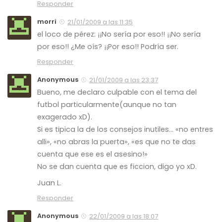
Responder
morri
21/01/2009 a las 11:35
el loco de pérez: ¡¡No sería por eso!! ¡¡No sería
por eso!! ¿Me oís? ¡¡Por eso!! Podría ser.
Responder
Anonymous
21/01/2009 a las 23:37
Bueno, me declaro culpable con el tema del
futbol particularmente(aunque no tan
exagerado xD).
Si es tipica la de los consejos inutiles… «no entres
alli», «no abras la puerta», «es que no te das
cuenta que ese es el asesino!»
No se dan cuenta que es ficcion, digo yo xD.
Juan L.
Responder
Anonymous
22/01/2009 a las 18:07