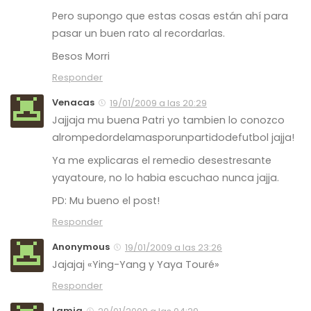
Pero supongo que estas cosas están ahí para
pasar un buen rato al recordarlas.
Besos Morri
Responder
Venacas
19/01/2009 a las 20:29
Jajjaja mu buena Patri yo tambien lo conozco
alrompedordelamasporunpartidodefutbol jajja!
Ya me explicaras el remedio desestresante
yayatoure, no lo habia escuchao nunca jajja.
PD: Mu bueno el post!
Responder
Anonymous
19/01/2009 a las 23:26
Jajajaj «Ying-Yang y Yaya Touré»
Responder
Lamia