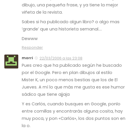
dibujo, una pequeña frase, y ya tiene la mejor
viñeta de la revista.
Sabes si ha publicado algun libro? o algo mas
‘grande’ que una historieta semanal….
Dewww
Responder
morri
22/03/2006 a las 23:08
Pues creo que ha publicado según he buscado
por el Google. Pero en plan dibujos al estilo
Mister K, un poco menos bestias que los de El
Jueves. A mí lo que más me gusta es ese humor
sádico que tiene ajjaja
Y es Carlös, cuando busques en Google, ponlo
entre comillas y encontrarás alguna cosita, hay
muy poca, y pon «Carlös», los dos puntos son en
la o.