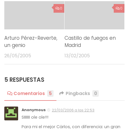
0
0
Arturo Pérez-Reverte,
Castillo de fuegos en
un genio
Madrid
26/05/2005
13/02/2005
5 RESPUESTAS
Comentarios
5
Pingbacks
0
Anonymous
22/03/2006 a las 22:53
SIIIIIII ole ole!!!
Para mi el mejor Cärlos, con diferencia: un gran