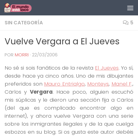
Saltar al contenido
SIN CATEGORÍA
5
Vuelve Vergara a El Jueves
POR
MORRI
·
22/03/2006
No sé si sois fanáticos de la revista
El Jueves
. Yo sí,
desde hace ya cinco años. Uno de mis dibujantes
preferidos son
Mauro Entrialgo
,
Monteys
,
Manel F
.,
Cärlos y
Vergara
. Hace poco, alguien escuchó
mis súplicas y le dieron una sección fija a Cärlos
(del que es complicado encontrar algo en
internet), y ahora vuelve Vergara con una serie
sobre los inmigrantes ilegales y de la que cuelga
esbozos en su blog. Si os gusta este autor debéis