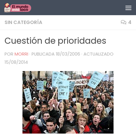
Saltar al contenido
SIN CATEGORÍA
4
Cuestión de prioridades
POR
MORRI
· PUBLICADA
18/03/2006
· ACTUALIZADO
15/08/2014