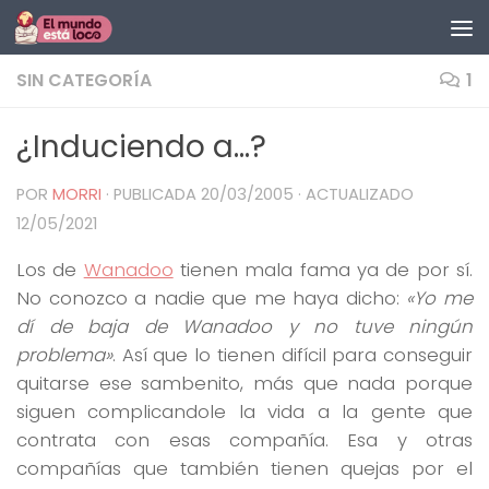
Saltar al contenido
SIN CATEGORÍA
1
¿Induciendo a…?
POR
MORRI
· PUBLICADA
20/03/2005
· ACTUALIZADO
12/05/2021
Los de
Wanadoo
tienen mala fama ya de por sí.
No conozco a nadie que me haya dicho:
«Yo me
dí de baja de Wanadoo y no tuve ningún
problema»
. Así que lo tienen difícil para conseguir
quitarse ese sambenito, más que nada porque
siguen complicandole la vida a la gente que
contrata con esas compañía. Esa y otras
compañías que también tienen quejas por el