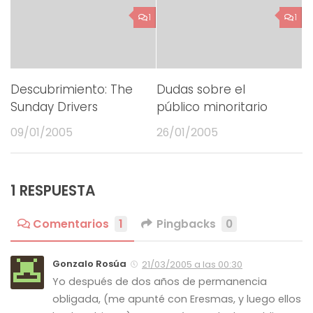
1
1
Descubrimiento: The
Dudas sobre el
Sunday Drivers
público minoritario
09/01/2005
26/01/2005
1 RESPUESTA
Comentarios
1
Pingbacks
0
Gonzalo Rosúa
21/03/2005 a las 00:30
Yo después de dos años de permanencia
obligada, (me apunté con Eresmas, y luego ellos