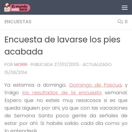
Saltar al contenido
ENCUESTAS
0
Encuesta de lavarse los pies
acabada
POR
MORRI
· PUBLICADA
27/03/2005
· ACTUALIZADO
15/08/2014
Ya estamos a domingo,
Domingo de Pascua
, y
traigo
los resultados de la encuesta
semanal.
Espero que no esteis muy resacosos si es que
queda alguien por ahí, ya que con las vacaciones
de Semana Santa poca gente da señales de
estar por ahí. Si habéis salido cada día como yo
lo entenderé…