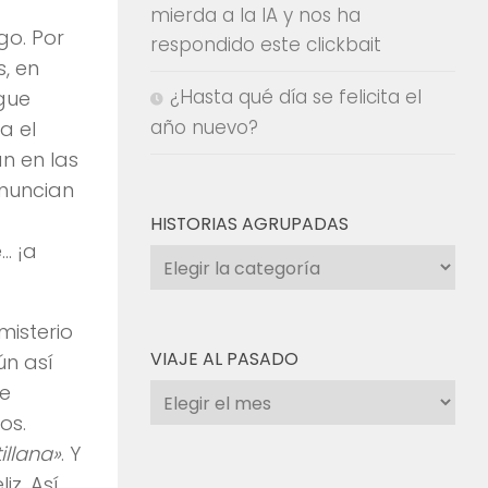
mierda a la IA y nos ha
go. Por
respondido este clickbait
, en
¿Hasta qué día se felicita el
gue
año nuevo?
a el
n en las
anuncian
HISTORIAS AGRUPADAS
… ¡a
Historias
agrupadas
misterio
VIAJE AL PASADO
ún así
ue
Viaje
os.
al
pasado
illana»
. Y
iz. Así