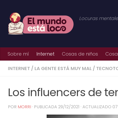
Saltar al contenido
Locuras mentale
Sobre mí
Internet
Cosas de niños
Cosas
INTERNET
/
LA GENTE ESTÁ MUY MAL
/
TECNOT
Los influencers de t
POR
MORRI
· PUBLICADA
29/12/2021
· ACTUALIZADO
07