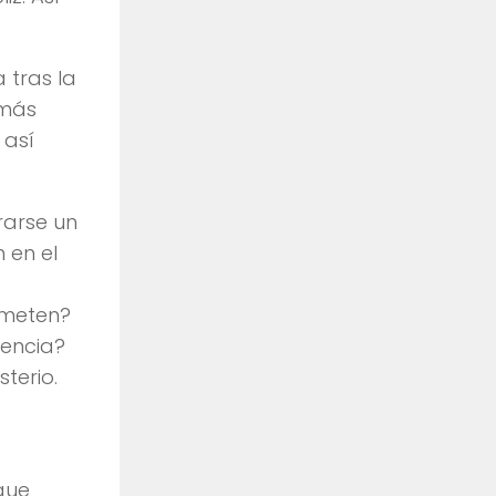
 tras la
 más
 así
rarse un
 en el
 meten?
iencia?
terio.
que