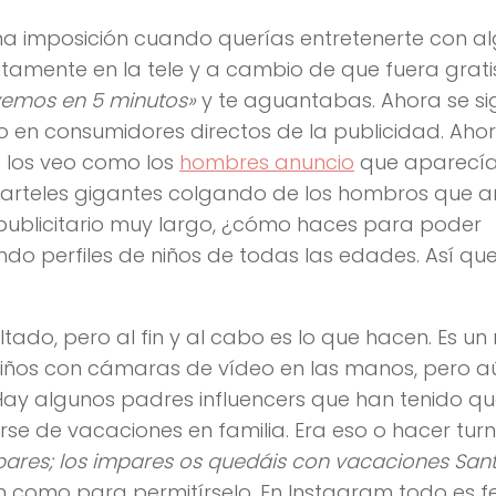
na imposición cuando querías entretenerte con al
itamente en la tele y a cambio de que fuera gratis
vemos en 5 minutos»
y te aguantabas. Ahora se si
en consumidores directos de la publicidad. Ahor
rs los veo como los
hombres anuncio
que aparecía
 carteles gigantes colgando de los hombros que 
 publicitario muy largo, ¿cómo haces para poder
ndo perfiles de niños de todas las edades. Así que
tado, pero al fin y al cabo es lo que hacen. Es un 
niños con cámaras de vídeo en las manos, pero a
Hay algunos padres influencers que han tenido q
se de vacaciones en familia. Era eso o hacer turn
pares; los impares os quedáis con vacaciones Sant
m como para permitírselo. En Instagram todo es fel