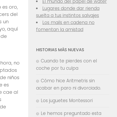
El mundo del papel de water
 es oro,
Lugares donde dar rienda
cers del
suelta a tus instintos salvajes
s un
Los mails en cadena no
yo, aquí
fomentan la amistad
 de
HISTORIAS MÁS NUEVAS
Cuando te pierdes con el
ahora, no
coche por tu culpa
optados
 de niños
Cómo hice Aritmetris sin
e es
acabar en paro ni divorciado.
e cae al
s
Los juguetes Montessori
 de
Le hemos preguntado esta