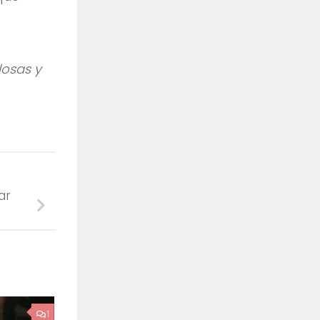
losas y
ar
1