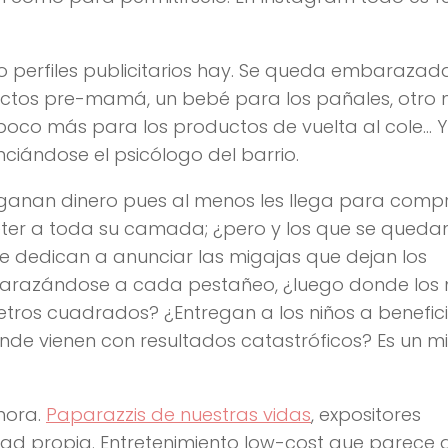
o perfiles publicitarios hay. Se queda embarazada
ctos pre-mamá, un bebé para los pañales, otro
oco más para los productos de vuelta al cole… Y
ciándose el psicólogo del barrio.
 ganan dinero pues al menos les llega para comp
er a toda su camada; ¿pero y los que se quedan
 dedican a anunciar las migajas que dejan los
mbarazándose a cada pestañeo, ¿luego donde los
tros cuadrados? ¿Entregan a los niños a benefic
onde vienen con resultados catastróficos? Es un mis
ahora.
Paparazzis de nuestras vidas
, expositores
ad propia. Entretenimiento low-cost que parece 