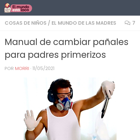
Saltar al contenido
COSAS DE NIÑOS
/
EL MUNDO DE LAS MADRES
7
Manual de cambiar pañales
para padres primerizos
POR
MORRI
·
11/05/2021