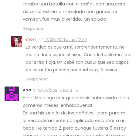
libraba una batalla con el pañal, con una cara
de amor extremo mezclado con ganas de
vomitar. fue muy divertido. ¡Un saludo!
Responder
morri
12/05/2021 a las 22:29
La verdad es que a mí, sorprendentemente, no
me ha dado especial asco. Cuando huele mal, me
da la risa floja. Un bebé tan cuqui que sea capaz
de estar tan podrida por dentro, qué cosas.
Responder
Ana
12/05/2021 a las 21:15
Hola! Me alegra ver que habeis sobrevivido a los
primeros meses, enhorabuena!
Es una historia lo de los pañales… pero para mí
lo verdaderamente complicado es bañar a un
bebé. He tenido 2, pero aunque tuviera 5 estoy
segura de que seguiría organizando el mismo