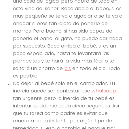
una cosa de lógica, pero habrá de todo en
esta viña del señor. Boca abajo el bebé, si es
muy pequeño se te va a agobiar o se te va a
ahogar si eres tan idiota de ponerlo de
morros. Pero bueno, si has sido capaz de
ponerle el pañal al gato, no puedo dar nada
por supuesto. Boca arriba el bebé, si es un
poco espabilado, hasta te levantará las
piernecitas y te hará la vida más fácil o te
soltará un chorro de
pis
en todo el ojo. Todo
es posible.
No dejar al bebé solo en el cambiador. Tu
inercia puede ser contestar ese
whatsapp
tan urgente, pero la inercia de tu bebé es
intentar suicidarse cada cinco segundos. Así
que tu tarea como padre es evitar que
muera a cada instante por algún tipo de
temeridad. O eso, o cambia el parqué por